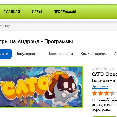
ГЛАВНАЯ
ИГРЫ
ПРОГРАММЫ
гры на Андроид - Программы
Дате
Популярности
Посещаемости
Комментариям
А
26-04-2026, 12:34
CATO Clou
бесконечн
Программы
Облачный сер
игровую станц
перегрева.