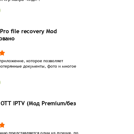
 Pro file recovery Mod
овано
приложение, которое позволяет
потерянные документы, фото и многое
 OTT IPTV (Мод Premium/без
ию представляется один из лучших, по