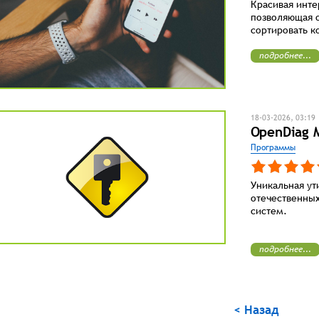
Красивая инте
позволяющая о
сортировать к
подробнее...
18-03-2026, 03:19
OpenDiag M
Программы
Уникальная ут
отечественных
систем.
подробнее...
< Назад