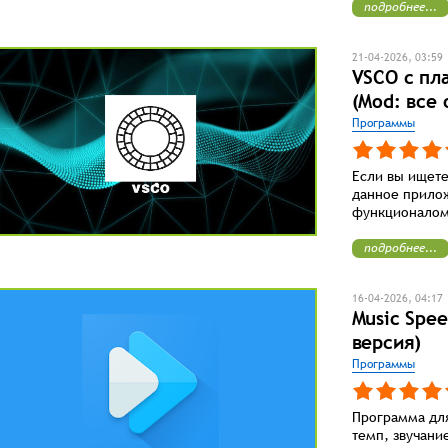
подробнее...
21-04-2026, 03:59
VSCO с пл
(Mod: все 
Программы
Если вы ищете
данное прилож
функционалом
подробнее...
16-04-2026, 04:17
Music Spe
версия)
Программы
Программа для
темп, звучани