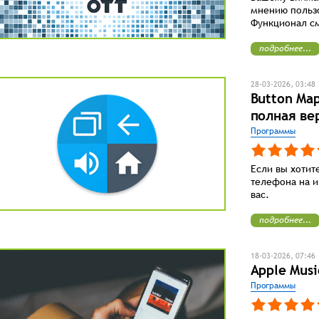
мнению пользо
Функционал см
подробнее...
28-03-2026, 03:48
Button Map
полная ве
Программы
Если вы хотит
телефона на и
вас.
подробнее...
18-03-2026, 07:46
Apple Mus
Программы