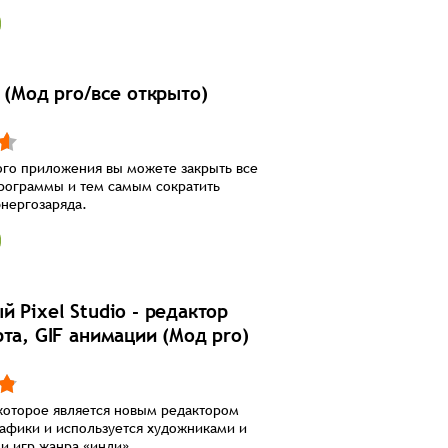
 (Мод pro/все открыто)
го приложения вы можете закрыть все
рограммы и тем самым сократить
нергозаряда.
 Pixel Studio - редактор
та, GIF анимации (Мод pro)
которое является новым редактором
афики и используется художниками и
и игр жанра «инди».