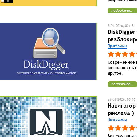
подробнее...
3-04-2026, 03:18
DiskDigger
разблокир
Программы
Современное 
восстановить 
другое.
подробнее...
28-03-2026, 06:16
Навигатор
рекламы)
Программы
Вашему вниман