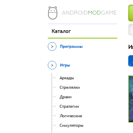
ANDROID
MOD
GAME
Каталог
И
Программы
Игры
Аркады
Стрелялки
Драки
Стратегии
Логические
Симуляторы