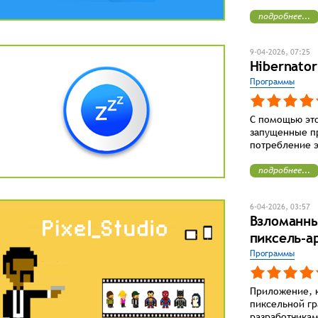
подробнее...
9-04-2026, 07:25
Hibernator
Программы
С помощью это
запущенные п
потребление э
подробнее...
6-04-2026, 03:57
Взломанный
пиксель-ар
Программы
Приложение, 
пиксельной гр
разработчикам