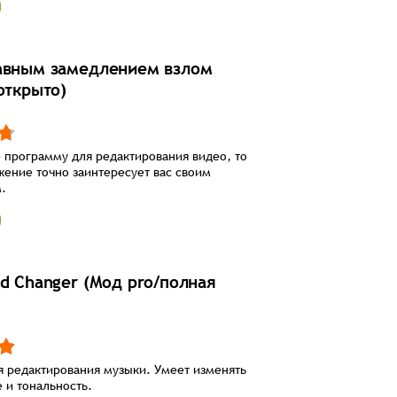
авным замедлением взлом
открыто)
 программу для редактирования видео, то
ение точно заинтересует вас своим
.
ed Changer (Мод pro/полная
 редактирования музыки. Умеет изменять
е и тональность.