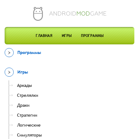
ANDROID
MOD
GAME
ГЛАВНАЯ
ИГРЫ
ПРОГРАММЫ
Программы
Игры
Аркады
Стрелялки
Драки
Стратегии
Логические
Симуляторы