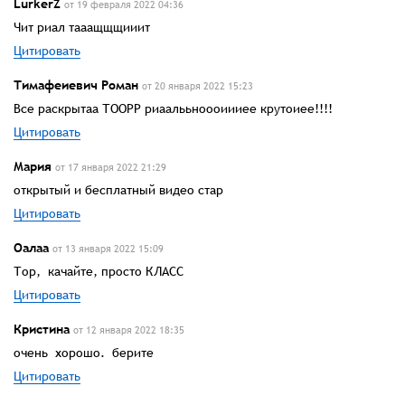
LurkerZ
от 19 февраля 2022 04:36
Чит риал тааащщщииит
Цитировать
Тимафеиевич Роман
от 20 января 2022 15:23
Все раскрытаа ТООРР риаалььноооиииее крутоиее!!!!
Цитировать
Мария
от 17 января 2022 21:29
открытый и бесплатный видео стар
Цитировать
Оалаа
от 13 января 2022 15:09
Тор, качайте, просто КЛАСС
Цитировать
Кристина
от 12 января 2022 18:35
очень хорошо. берите
Цитировать