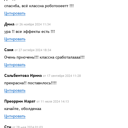
спасиба, всё классна роботооеетт !!!
Цитировать
Дима
от 26 ноября 2024 11:34
ура !! все эффекты есть !!!
Цитировать
Саня
от 27 октября 2024 18:34
Очень приочень!!! классна сработалаааа!!!
Цитировать
Сальбентова Ирина
от 17 сентября 2024 11:28
прекрасна!! поставилось!!!!
Цитировать
Преоррин Марат
от 11 июля 2024 14:13
качайте, оболденаа
Цитировать
Сти
от 28 мая 2024 01:03