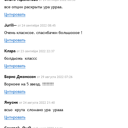
все опции раскрыты ура урраа.
Цитировать
Jurili--
от 24 сентября 2022 08:45
Очень класнсое. спасибачки большооое !
Цитировать
Клара
от 23 сентября 2022 22:37
болдьожь классс
Цитировать
Борис Джонссон
от 29 августа 2022 07:26
Воркоее на 5 звезд. !!!!!!!!
Цитировать
Янусик
от 24 августа 2022 21:40
всьо крута сломано ура урааа
Цитировать
Caxapok_OwO