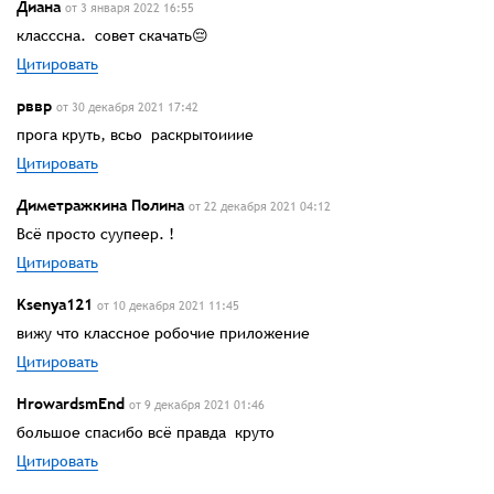
Диана
от 3 января 2022 16:55
класссна. совет скачать😔
Цитировать
рввр
от 30 декабря 2021 17:42
прога круть, всьо раскрытоииие
Цитировать
Диметражкина Полина
от 22 декабря 2021 04:12
Всё просто суупеер. !
Цитировать
Ksenya121
от 10 декабря 2021 11:45
вижу что классное робочие приложение
Цитировать
HrowardsmEnd
от 9 декабря 2021 01:46
большое спасибо всё правда круто
Цитировать