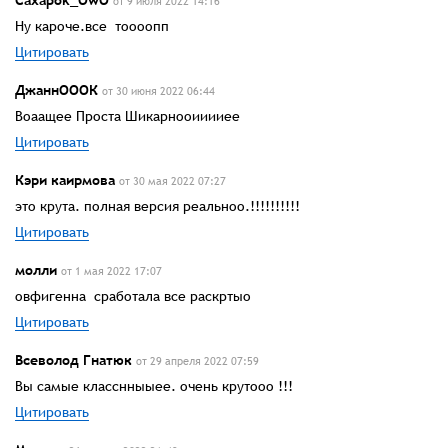
от 9 июля 2022 14:16
Ну кароче.все тоооопп
Цитировать
ДжаннОООК
от 30 июня 2022 06:44
Воаащее Проста Шикарнооииииее
Цитировать
Кэри каирмова
от 30 мая 2022 07:27
это крута. полная версия реальноо.!!!!!!!!!!
Цитировать
молли
от 1 мая 2022 17:07
овфигенна сработала все раскртыо
Цитировать
Всеволод Гнатюк
от 29 апреля 2022 07:59
Вы самые класснныыее. очень крутооо !!!
Цитировать