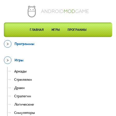
ANDROID
MOD
GAME
ГЛАВНАЯ
ИГРЫ
ПРОГРАММЫ
Программы
Игры
Аркады
Стрелялки
Драки
Стратегии
Логические
Симуляторы