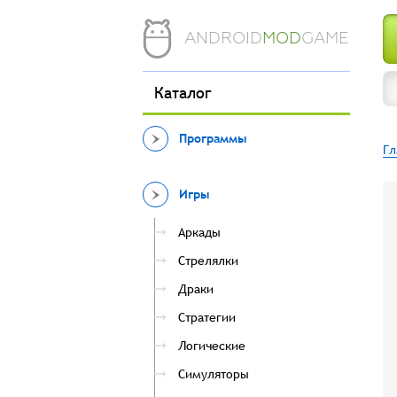
ANDROID
MOD
GAME
Каталог
Программы
Гл
Игры
Аркады
Стрелялки
Драки
Стратегии
Логические
Симуляторы