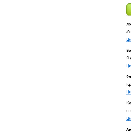
ло
Мо
Ци
Во
Я 
Ци
9п
Кр
Ци
Ко
сп
Ци
А