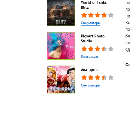
ре
World of Tanks
Blitz
по
пр
Ко
Симуляторы
по
бл
PicsArt Photo
Studio
фо
сд
Программы
С
Аватария
Симуляторы