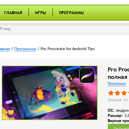
ГЛАВНАЯ
ИГРЫ
ПРОГРАММЫ
авная
/
Программы
/ Pro Procreate for Android Tips
Pro Pro
полная
Программы
Средняя: 4,2 
OC:
Андрои
Размер:
3,
Версия пр
Загрузи