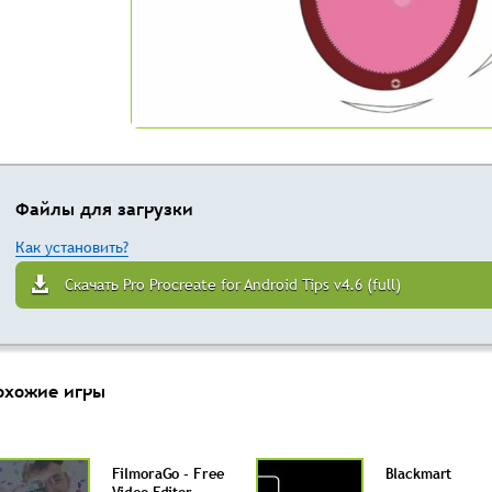
Файлы для загрузки
Как установить?
Скачать Pro Procreate for Android Tips v4.6 (full)
охожие игры
FilmoraGo - Free
Blackmart