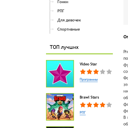
Гонки
РПГ
Для девочек
Спортивные
О
ТОП лучших
Pr
по
Video Star
фу
со
Фо
Программы
эт
ин
Brawl Stars
об
фо
фо
РПГ
В 
об