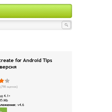
create for Android Tips
 версия
(
798
оценок)
д 4.1+
05 Mb
иложения:
v4.6
ть