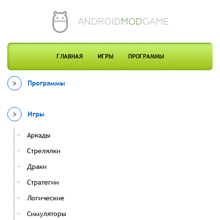
ANDROID
MOD
GAME
ГЛАВНАЯ
ИГРЫ
ПРОГРАММЫ
Программы
Игры
Аркады
Стрелялки
Драки
Стратегии
Логические
Симуляторы