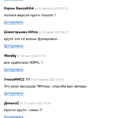
Карим БэнзэММА
от 29 августа 2022 07:19
полноя версия проги тооопп !
Цитировать
Шаннгарьова МИла
от 30 июня 2022 06:37
круто это со всеми функциями .
Цитировать
Warddy
от 30 мая 2022 07:25
все сработало НОРМ. !
Цитировать
УииллИИСС 11
от 29 апреля 2022 07:53
Это реал высшшак ЧИттыы. спасиба вам авторы
Цитировать
Динька2
от 31 марта 2022 14:30
просто круто. сэнки !!
Цитировать