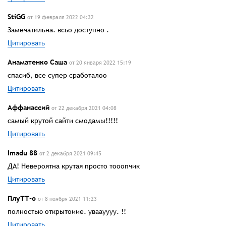
StiGG
от 19 февраля 2022 04:32
Замечатильна. всьо доступно .
Цитировать
Анаматенко Саша
от 20 января 2022 15:19
спасиб, все супер сработалоо
Цитировать
Аффанассий
от 22 декабря 2021 04:08
самый крутой сайти смодамы!!!!!
Цитировать
Imadu 88
от 2 декабря 2021 09:45
ДА! Невероятна крутая просто тооопчик
Цитировать
ПлуТТ-о
от 8 ноября 2021 11:23
полностью открытоиие. уваауууу. !!
Цитировать