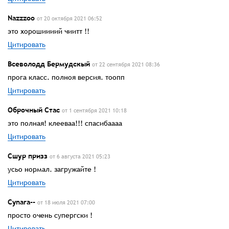
Nazzzoo
от 20 октября 2021 06:52
это хорошиииий чиитт !!
Цитировать
Всеволодд Бермудскый
от 22 сентября 2021 08:36
прога класс. полноя версия. тоопп
Цитировать
Оброчный Стас
от 1 сентября 2021 10:18
это полная! клееваа!!! спасибаааа
Цитировать
Сшур призз
от 6 августа 2021 05:23
усьо нормал. загружайте !
Цитировать
Cynara--
от 18 июля 2021 07:00
просто очень супергски !
Цитировать