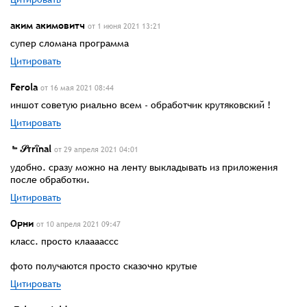
аким акимовитч
от 1 июня 2021 13:21
супер сломана программа
Цитировать
Ferola
от 16 мая 2021 08:44
иншот советую риально всем - обработчик крутяковский !
Цитировать
﹄𝒮ᴛrΐnal
от 29 апреля 2021 04:01
удобно. сразу можно на ленту выкладывать из приложения
после обработки.
Цитировать
Орни
от 10 апреля 2021 09:47
класс. просто клаааассс
фото получаются просто сказочно крутые
Цитировать