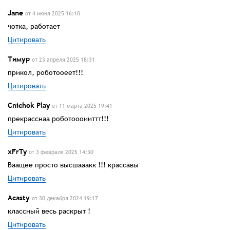
Jane
от 4 июня 2025 16:10
чотка, работает
Цитировать
Тимур
от 23 апреля 2025 18:31
прикол, роботооеет!!!
Цитировать
Cnichok Play
от 11 марта 2025 19:41
прекрасснаа роботоооииттт!!!
Цитировать
xFrTy
от 3 февраля 2025 14:30
Ваащее просто высшааакк !!! крассавы
Цитировать
Acastу
от 30 декабря 2024 19:17
классный весь раскрыт !
Цитировать