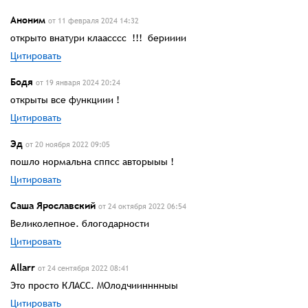
Аноним
от 11 февраля 2024 14:32
открыто внатури клаасссс !!! берииии
Цитировать
Бодя
от 19 января 2024 20:24
открыты все функциии !
Цитировать
Эд
от 20 ноября 2022 09:05
пошло нормальна сппсс авторыыы !
Цитировать
Саша Ярославский
от 24 октября 2022 06:54
Великолепное. блогодарности
Цитировать
Allarr
от 24 сентября 2022 08:41
Это просто КЛАСС. МОлодчиинннныы
Цитировать