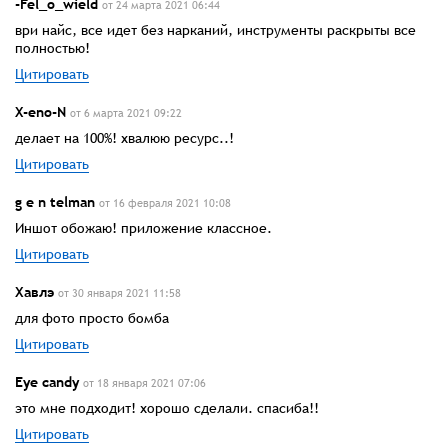
-Fel_o_wield
от 24 марта 2021 06:44
ври найс, все идет без нарканий, инструменты раскрыты все
полностью!
Цитировать
X-eno-N
от 6 марта 2021 09:22
делает на 100%! хвалюю ресурс..!
Цитировать
g e n telman
от 16 февраля 2021 10:08
Иншот обожаю! приложение классное.
Цитировать
Хавлэ
от 30 января 2021 11:58
для фото просто бомба
Цитировать
Eye candy
от 18 января 2021 07:06
это мне подходит! хорошо сделали. спасиба!!
Цитировать