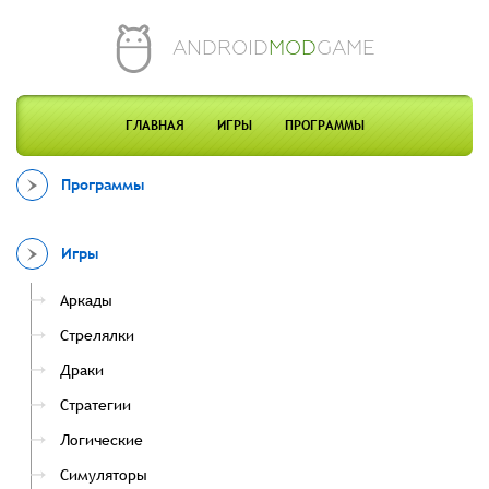
ANDROID
MOD
GAME
ГЛАВНАЯ
ИГРЫ
ПРОГРАММЫ
Программы
Игры
Аркады
Стрелялки
Драки
Стратегии
Логические
Симуляторы