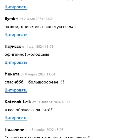
Цитировать
Bymbri
от 2 июля 2024 13:39
чоткий, приветик, я советую всем !
Цитировать
Париссс
от 4 мая 2024 16:08
офигенно! молодцыы
Цитировать
Некета
от 9 марта 2024 11:04
спасиббб большооооеее !!
Цитировать
Kotenok Laik
от 31 января 2024 16:23
я вас обожааю за это!!!
Цитировать
Ноааннии
от 18 ноября 2022 15:03
Спасиб всьо раскрытое крута ваащщщее !!