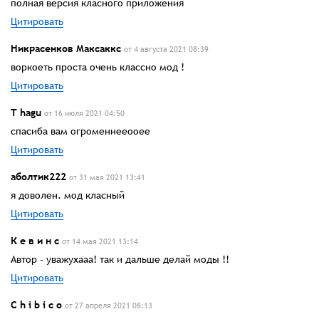
полная версия класного приложения
Цитировать
Никрасенков Максаккс
от 4 августа 2021 08:39
воркоеть проста очень классно мод !
Цитировать
T hagu
от 16 июля 2021 04:50
спасиба вам огроменнееооее
Цитировать
аболтик222
от 31 мая 2021 13:41
я доволен. мод класный
Цитировать
К е в и н с
от 14 мая 2021 13:14
Автор - уважухааа! так и дальше делай моды !!
Цитировать
C h i b i c o
от 27 апреля 2021 08:13