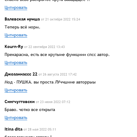
Цитировать
Валевская ириша
от 21 октября 2022 15:24
Теперь всё норм.
Цитировать
Kourn-Ry
от 22 сентября 2022 13:43
Прекарасна, есть все крутыие функциии спсс автор.
Цитировать
Джоааннассс 22
от 26 августа 2022 17:42
Мод - ПУШКА. вы проста ЛУччшиие авторрыы
Цитировать
Сингчугговски
от 23 июня 2022 07:12
Браво. чотко все открыта
Цитировать
Itinа dita
от 28 мая 2022 05:11
блогодарности автору !