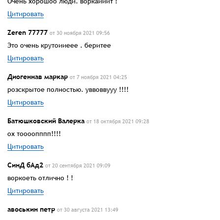
Очень хорошоо люди. воркаииит !
Цитировать
Zeren 77777
от 30 ноября 2021 09:56
Это очень крутоииеее . беритее
Цитировать
Диогеннав маркар
от 7 ноября 2021 04:25
розскрытое полностью. уввоввууу !!!!
Цитировать
Батюшковский Валерка
от 18 октября 2021 09:28
ох тоооопппп!!!!
Цитировать
СинД бАд2
от 20 сентября 2021 09:09
воркоеть отлично ! !
Цитировать
авоськин петр
от 30 августа 2021 13:49