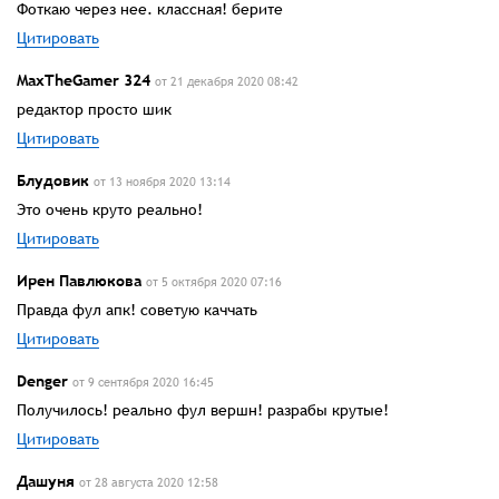
Фоткаю через нее. классная! берите
Цитировать
MaxTheGamer 324
от 21 декабря 2020 08:42
редактор просто шик
Цитировать
Блудовик
от 13 ноября 2020 13:14
Это очень круто реально!
Цитировать
Ирен Павлюкова
от 5 октября 2020 07:16
Правда фул апк! советую каччать
Цитировать
Denger
от 9 сентября 2020 16:45
Получилось! реально фул вершн! разрабы крутые!
Цитировать
Дашуня
от 28 августа 2020 12:58