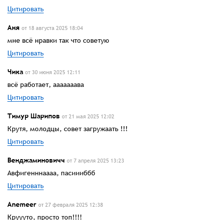
Цитировать
Аня
от 18 августа 2025 18:04
мне всё нравки так что советую
Цитировать
Чика
от 30 июня 2025 12:11
всё работает, ааааааава
Цитировать
Тимур Шарипов
от 21 мая 2025 12:02
Крутя, молодцы, совет загружаать !!!
Цитировать
Венджаминовичч
от 7 апреля 2025 13:23
Авфигенннаааа, пасиииббб
Цитировать
Anemeer
от 27 февраля 2025 12:38
Круууто, просто топ!!!!