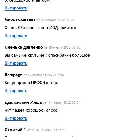
Цитировать
Мирьеммооосс
от 26 апреля 2022 05:29
Очень КЛасснныыиий МОД. качайте
Цитировать
Оленька давленко
от 30 марта 2022 06:15
Вы самыие крутыие ! спасибачки большое
Цитировать
Rampage
от 17 февраля 2022 07:35
Воще проста ПРОФИ автор.
Цитировать
Давлонский Миша
от 19 января 2022 08:54
чит пашет хорошоо. спссс
Цитировать
Сяомэий 1
от 20 декабря 2021 15:15