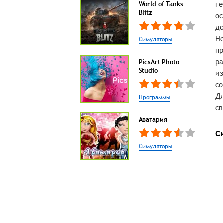
ге
World of Tanks
Blitz
ос
до
Не
Симуляторы
пр
ра
PicsArt Photo
Studio
из
со
Дл
Программы
св
Аватария
С
Симуляторы