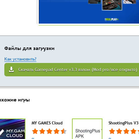
Файлы для загрузки
Как установить?
Скачать Gamepad Center v3.3 взлом (Mod pro/все открыто)
охожие игры
MY GAMES Cloud
ShootingPlus V3