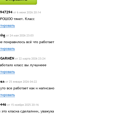
947294
от 6 июня 2026 20:14
РОШОО тянет. Класс
тировать
hhg
от 24 мая 2026 23:03
е понравилось всё что работает
тировать
YGARMEN
от 22 марта 2026 23:24
аботало класс вы лучшиеее
тировать
ва
от 25 января 2026 04:22
уто все работает как и написано
тировать
446
от 15 ноября 2025 20:16
 это класна сделалиии, уважуха