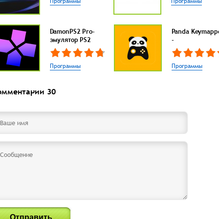
Программы
Программы
DamonPS2 Pro-
Panda Keymapp
эмулятор PS2
-
Программы
Программы
омментарии
30
Отправить