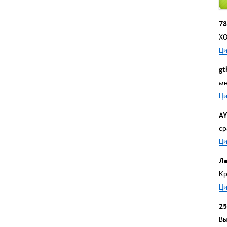
78
ХО
Ци
gt
мн
Ци
A
ср
Ци
Ле
Кр
Ци
25
Вы