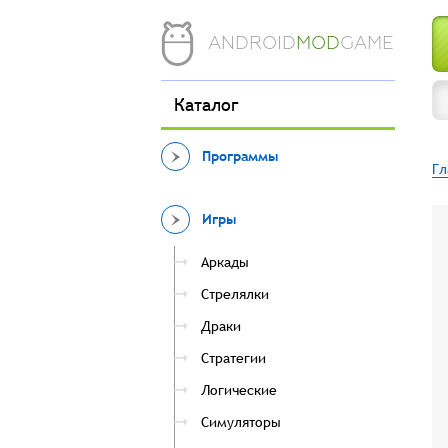
ANDROID
MOD
GAME
Каталог
Программы
Гл
Игры
Аркады
Стрелялки
Драки
Стратегии
Логические
Симуляторы