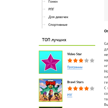
Гонки
РПГ
Для девочек
Спортивные
О
ТОП лучших
Ga
дл
Video Star
не
на
иг
Программы
Но
ил
Brawl Stars
ге
С 
со
РПГ
та
Вы