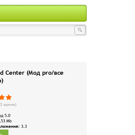
 Center (Мод pro/все
о)
72
оценок)
д 5.0
,53 Mb
иложения:
3.3
ть