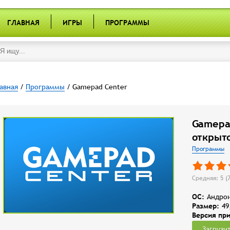
ГЛАВНАЯ
ИГРЫ
ПРОГРАММЫ
авная
/
Программы
/ Gamepad Center
Gamepad
открыт
Программы
Средняя: 5 (
OC:
Андрои
Размер:
49
Версия пр
Загрузи