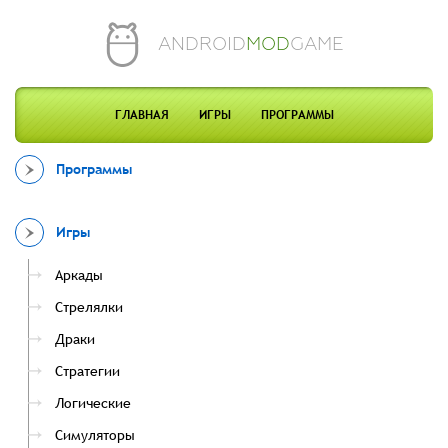
ANDROID
MOD
GAME
ГЛАВНАЯ
ИГРЫ
ПРОГРАММЫ
Программы
Игры
Аркады
Стрелялки
Драки
Стратегии
Логические
Симуляторы