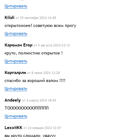
Цитировать
Kilali
от 29 сентября 2024 16:05
открытоооее! советуюю всем прогу
Цитировать
Каромач Егор
от 5 августа 2024 23:12
круто, полностию открытое !
Цитировать
Коргалрли
от 8 июня 2024 12:28
спасибо за хороший взлом !!!!
Цитировать
Andeelу
от 4 марта 2024 18:55
ТООООООООООППППП
Цитировать
LexxiiKK
от 24 января 2024 12:07
вы круто сломали уваууу