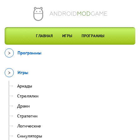
ANDROID
MOD
GAME
ГЛАВНАЯ
ИГРЫ
ПРОГРАММЫ
Программы
Игры
Аркады
Стрелялки
Драки
Стратегии
Логические
Симуляторы