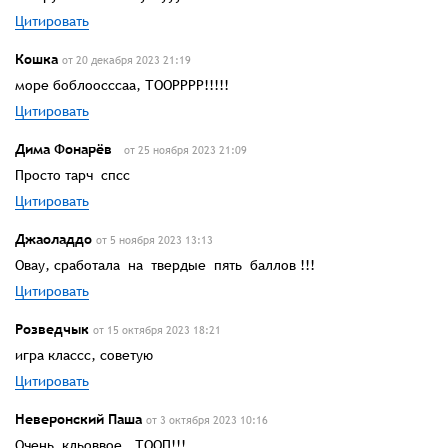
Цитировать
Кошка
от 20 декабря 2023 21:19
море боблоосссаа, ТООРРРР!!!!!
Цитировать
Дима Фонарёв
от 25 ноября 2023 21:09
Просто тарч спсс
Цитировать
Джаоладдо
от 5 ноября 2023 13:13
Овау, сработала на твердые пять баллов !!!
Цитировать
Розведчык
от 15 октября 2023 18:21
игра классс, советую
Цитировать
Неверонский Паша
от 3 октября 2023 10:16
Очень кльоввое. ТООП!!!