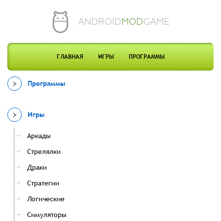
ANDROID
MOD
GAME
ГЛАВНАЯ
ИГРЫ
ПРОГРАММЫ
Программы
Игры
Аркады
Стрелялки
Драки
Стратегии
Логические
Симуляторы