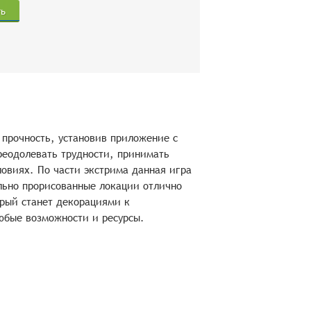
ть
а прочность, установив приложение с
реодолевать трудности, принимать
овиях. По части экстрима данная игра
льно прорисованные локации отлично
орый станет декорациями к
юбые возможности и ресурсы.