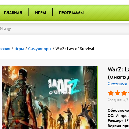
ГЛАВНАЯ
ИГРЫ
ПРОГРАММЫ
авная
/
Игры
/
Симуляторы
/ WarZ: Law of Survival
WarZ: L
(много 
Симуляторы
Средняя: 4,7 
Обновлено
OC:
Андрои
Размер:
13
Версия пр