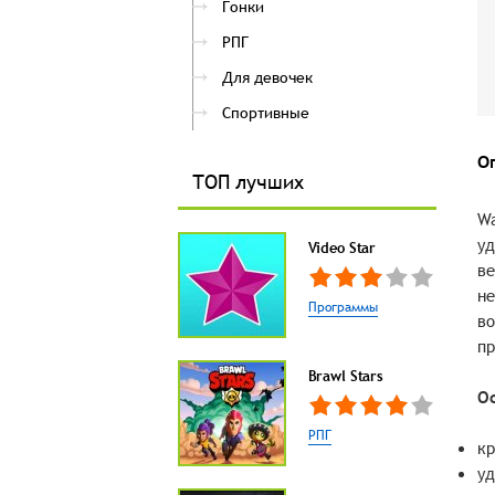
Гонки
РПГ
Для девочек
Спортивные
О
ТОП лучших
Wa
уд
Video Star
ве
не
Программы
во
пр
Brawl Stars
О
РПГ
кр
уд