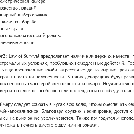
ометрическая камера
ожество локаций
бширный выбор оружия
намичная борьба
зные враги
огопользовательский режим
иночные миссии
rZ: Law of Survival предполагает наличие лидерских качеств,
стремальных условиях, требующих немедленных действий. Гор
лчища кровожадных зомби, агрессия когда-то мирных граждан
хранить остатки человечности. В таких декорациях будут разв
полненного атмосферой жестокости и кошмара. Неудивительно
вероятно сложно, особенно если претенденты на победу излиш
ймеру следует собрать в кулак всю волю, чтобы обеспечить се
мби-апокалипсиса. Благодаря оружию и экипировке, доступ к 
нсы на выживание увеличиваются. Также пригодится многопо
ичтожать нечисть вместе с другими игроками.