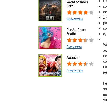
из
World of Tanks
Blitz
мн
о
ди
Симуляторы
ра
мн
PicsArt Photo
од
Studio
Wa
Программы
эк
по
Аватария
со
на
Симуляторы
не
Ге
зо
ша
ун