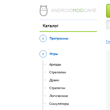
ANDROID
MOD
GAME
Каталог
Программы
Гл
Игры
Аркады
Стрелялки
Драки
Стратегии
Логические
Симуляторы