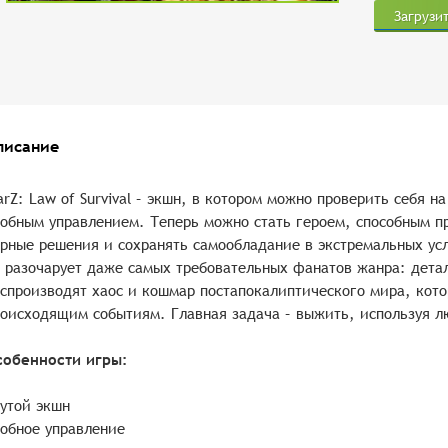
Загрузи
писание
rZ: Law of Survival – экшн, в котором можно проверить себя н
обным управлением. Теперь можно стать героем, способным п
рные решения и сохранять самообладание в экстремальных усл
 разочарует даже самых требовательных фанатов жанра: дета
спроизводят хаос и кошмар постапокалиптического мира, кот
оисходящим событиям. Главная задача – выжить, используя л
собенности игры:
утой экшн
обное управление