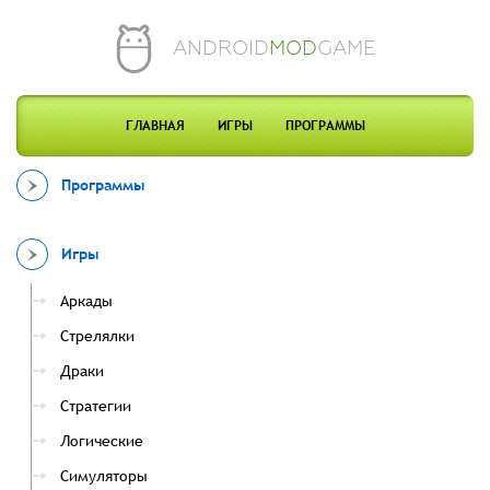
ANDROID
MOD
GAME
ГЛАВНАЯ
ИГРЫ
ПРОГРАММЫ
Программы
Игры
Аркады
Стрелялки
Драки
Стратегии
Логические
Симуляторы