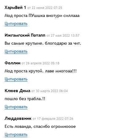
ХармВей 1
от 22 июня 2022 07:25
Мод проста ПУшшка внотури силлааа
Цитировать
Ижгамгский Потапп
от 27 мая 2022 13:57
Вы самые крутыие. блогодарю за чит.
Цитировать
Фоллии
от 26 апреля 2022 05:18
Мод проста крутой. лаве многоаа!!!
Цитировать
Клюев Дима
от 30 марта 2022 06:04
пошло без трабла.!!
Цитировать
Люддоввиик
от 17 февраля 2022 07:26
Есть лованда, спасибо огромнооое
Цитировать