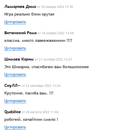
Лымариев Дима
от 30 января 2024 17:30
Игра реально блин крутая
Цитировать
Витюнский Рома
от 18 ноября 2022 14:58
классна. много лавеежжккииии !!!!
Цитировать
Шимаев Карим
от 21 октября 2022 14:27
Это Шикарна. спасибачки вам большооооее
Цитировать
СиуЛЛ--
от 22 сентября 2022 13:24
Крутоиие. пасиба вам. !!!
Цитировать
Qudalice
от 26 августа 2022 11:04
робочий. качайтиии смело !
Цитировать