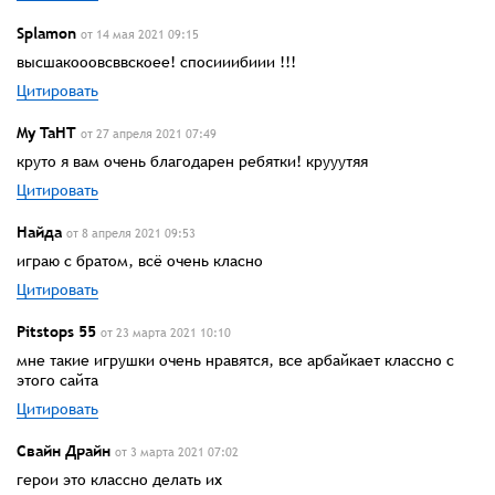
Splamon
от 14 мая 2021 09:15
высшакооовсввскоее! спосииибиии !!!
Цитировать
My TaHT
от 27 апреля 2021 07:49
круто я вам очень благодарен ребятки! крууутяя
Цитировать
Найда
от 8 апреля 2021 09:53
играю с братом, всё очень класно
Цитировать
Pitstops 55
от 23 марта 2021 10:10
мне такие игрушки очень нравятся, все арбайкает классно с
этого сайта
Цитировать
Свайн Драйн
от 3 марта 2021 07:02
герои это классно делать их