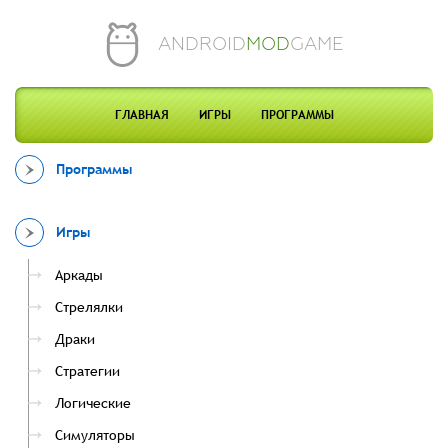
ANDROID
MOD
GAME
ГЛАВНАЯ
ИГРЫ
ПРОГРАММЫ
Программы
Игры
Аркады
Стрелялки
Драки
Стратегии
Логические
Симуляторы