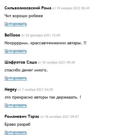
Сильвоаносвский Рома
от 19 января 2022 08:49
Чит хорошо робеее
Цитировать
Belllooo
от 20 декабря 2021 15:09
Нооррррмм. крассавччииккиии автары. !!
Цитировать
Шафратов Саша
от 30 ноября 2021 09:49
спасибо денег много.
Цитировать
Megey
от 7 ноября 2021 04:09
это прекрасно авторы так держааать. !
Цитировать
Романевич Тарас
от 18 октября 2021 09:07
Браво разраб
Цитировать