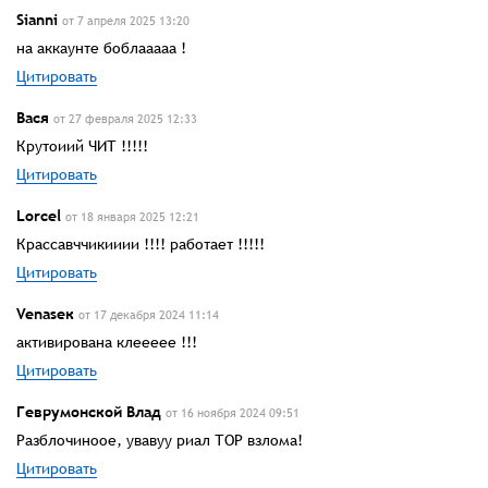
Sianni
от 7 апреля 2025 13:20
на аккаунте боблааааа !
Цитировать
Вася
от 27 февраля 2025 12:33
Крутоиий ЧИТ !!!!!
Цитировать
Lorcel
от 18 января 2025 12:21
Крассавччикииии !!!! работает !!!!!
Цитировать
Venaseк
от 17 декабря 2024 11:14
активирована клеееее !!!
Цитировать
Геврумонской Влад
от 16 ноября 2024 09:51
Разблочиноое, увавуу риал ТОР взлома!
Цитировать