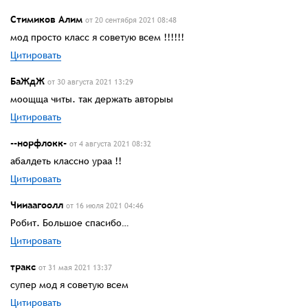
Стимиков Алим
от 20 сентября 2021 08:48
мод просто класс я советую всем !!!!!!
Цитировать
БаЖдЖ
от 30 августа 2021 13:29
моощща читы. так держать авторыы
Цитировать
--норфлокк-
от 4 августа 2021 08:32
абалдеть классно ураа !!
Цитировать
Чииаагоолл
от 16 июля 2021 04:46
Робит. Большое спасибо…
Цитировать
тракс
от 31 мая 2021 13:37
супер мод я советую всем
Цитировать