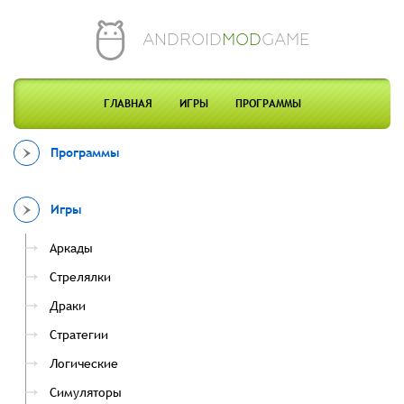
ANDROID
MOD
GAME
ГЛАВНАЯ
ИГРЫ
ПРОГРАММЫ
Программы
Игры
Аркады
Стрелялки
Драки
Стратегии
Логические
Симуляторы