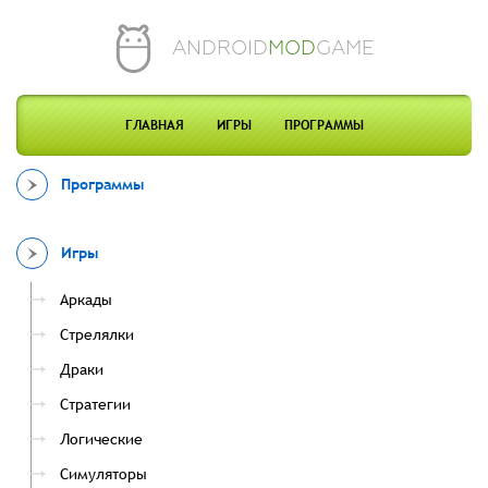
ANDROID
MOD
GAME
ГЛАВНАЯ
ИГРЫ
ПРОГРАММЫ
Программы
Игры
Аркады
Стрелялки
Драки
Стратегии
Логические
Симуляторы