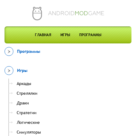
ANDROID
MOD
GAME
ГЛАВНАЯ
ИГРЫ
ПРОГРАММЫ
Программы
Игры
Аркады
Стрелялки
Драки
Стратегии
Логические
Симуляторы