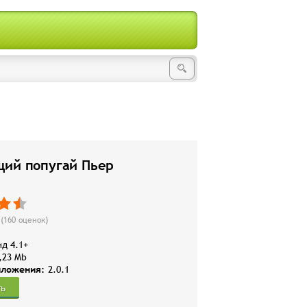
щий попугай Пьер
(
160
оценок)
д 4.1+
,23 Mb
иложения:
2.0.1
ть