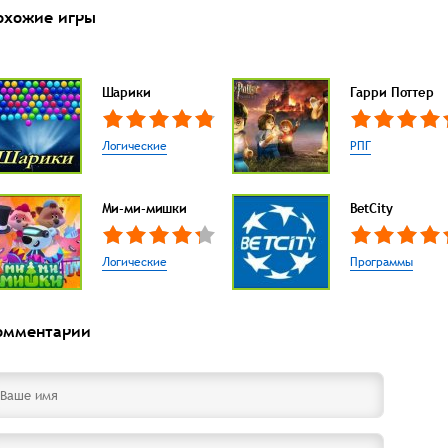
охожие игры
Шарики
Гарри Поттер
Логические
РПГ
Ми-ми-мишки
BetCity
Логические
Программы
омментарии