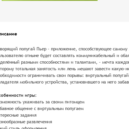
писание
ворящий попугай Пьер – приложение, способствующее самому
льзователю отныне будет составлять коммуникабельный и оба
делённый разными способностями и талантами, – мечта кажд
торому тотальная занятость или лень мешают завести какую-н
обходимости ограничивать свои порывы: виртуальный попугай
ладателя мобильного устройства, установившего на него заба
собенности игры:
зможность ухаживать за своим питомцем
бавное общение с виртуальным попугаем
тересные задания
знообразные развлечения
кий стиль оформления