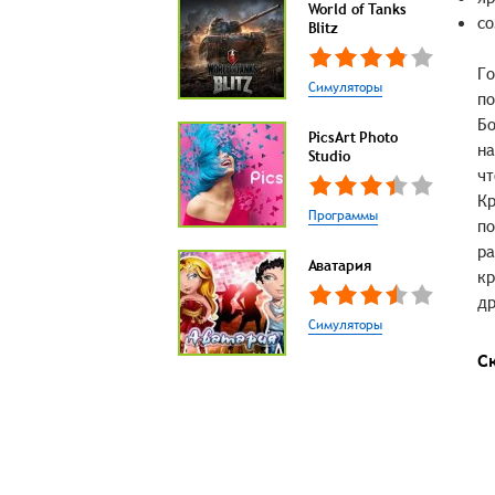
World of Tanks
со
Blitz
Го
Симуляторы
по
Бо
PicsArt Photo
на
Studio
чт
Кр
Программы
по
ра
Аватария
кр
др
Симуляторы
С