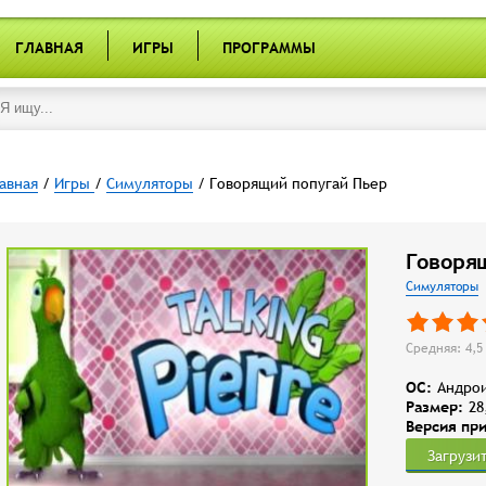
ГЛАВНАЯ
ИГРЫ
ПРОГРАММЫ
авная
/
Игры
/
Симуляторы
/ Говорящий попугай Пьер
Говоря
Симуляторы
Средняя: 4,5 
OC:
Андрои
Размер:
28
Версия пр
Загрузи