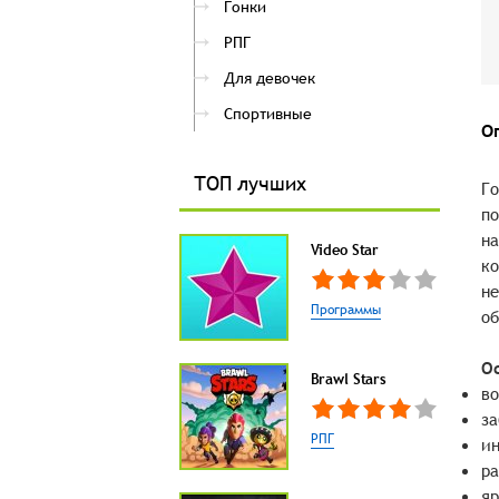
Гонки
РПГ
Для девочек
Спортивные
О
ТОП лучших
Го
по
на
Video Star
ко
не
Программы
об
О
Brawl Stars
во
за
РПГ
ин
ра
яр