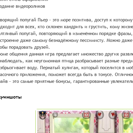
здание видеороликов
ворящий попугай Пьер – это море позитива, доступ к которому
дходит для всех, кто склонен хандрить и грустить, кому жиз
лтливый попугай, повторяющий в изменённом порядке фразы,
строение даже самому безнадёжному пессимисту. Можно даже 
обы порадовать друзей.
оме общения данная игра предлагает множество других развл
наблюдать, как неугомонная птица разбрасывает разные предм
збрызгивает воду. Пернатый хулиган, который поселится в мо
асочного приложения, поможет всегда быть в тонусе. Отлично
айв – это самые приятные бонусы, гарантированные увлекател
криншоты