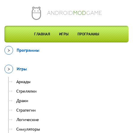
ANDROID
MOD
GAME
ГЛАВНАЯ
ИГРЫ
ПРОГРАММЫ
Программы
Игры
Аркады
Стрелялки
Драки
Стратегии
Логические
Симуляторы