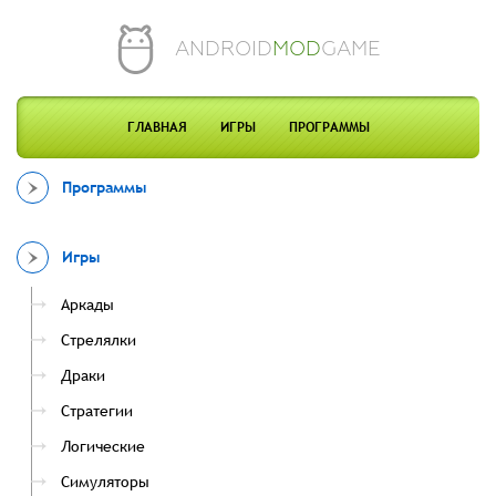
ANDROID
MOD
GAME
ГЛАВНАЯ
ИГРЫ
ПРОГРАММЫ
Программы
Игры
Аркады
Стрелялки
Драки
Стратегии
Логические
Симуляторы