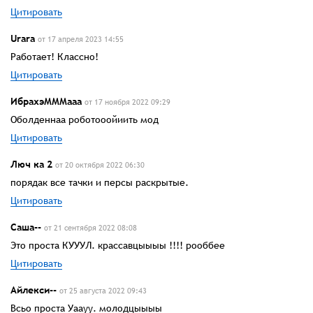
Цитировать
Urara
от 17 апреля 2023 14:55
Работает! Классно!
Цитировать
ИбрахэМММааа
от 17 ноября 2022 09:29
Оболденнаа роботооойиить мод
Цитировать
Люч ка 2
от 20 октября 2022 06:30
порядак все тачки и персы раскрытые.
Цитировать
Саша--
от 21 сентября 2022 08:08
Это проста КУУУЛ. крассавцыыыы !!!! рооббее
Цитировать
Айлекси--
от 25 августа 2022 09:43
Всьо проста Уаауу. молодцыыыы