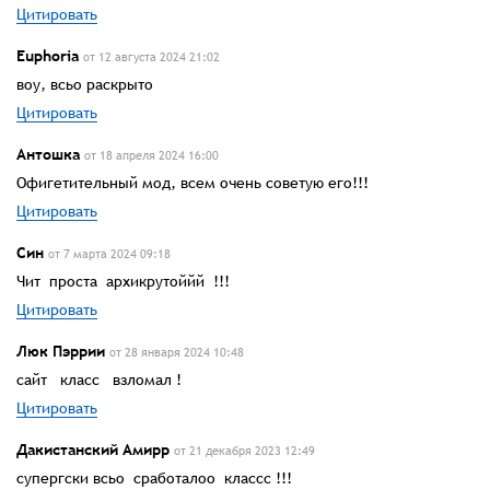
Цитировать
Euphoria
от 12 августа 2024 21:02
воу, всьо раскрыто
Цитировать
Антошка
от 18 апреля 2024 16:00
Офигетительный мод, всем очень советую его!!!
Цитировать
Син
от 7 марта 2024 09:18
Чит проста архикрутоййй !!!
Цитировать
Люк Пэррии
от 28 января 2024 10:48
сайт класс взломал !
Цитировать
Дакистанский Амирр
от 21 декабря 2023 12:49
супергски всьо сработалоо классс !!!