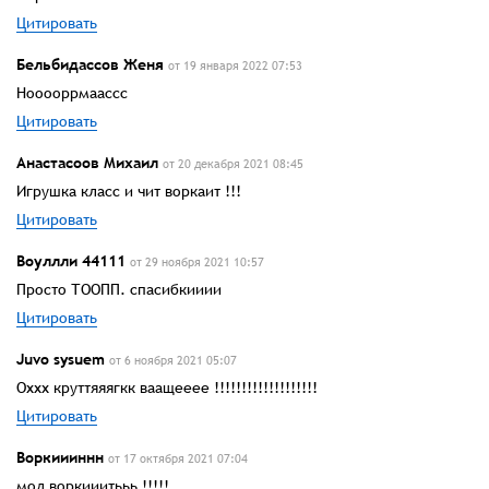
Цитировать
Бельбидассов Женя
от 19 января 2022 07:53
Нооооррмаассс
Цитировать
Анастасоов Михаил
от 20 декабря 2021 08:45
Игрушка класс и чит воркаит !!!
Цитировать
Воуллли 44111
от 29 ноября 2021 10:57
Просто ТООПП. спасибкииии
Цитировать
Juvo sysuem
от 6 ноября 2021 05:07
Оххх круттяяягкк ваащееее !!!!!!!!!!!!!!!!!!!
Цитировать
Воркиииннн
от 17 октября 2021 07:04
мод воркииитььь !!!!!