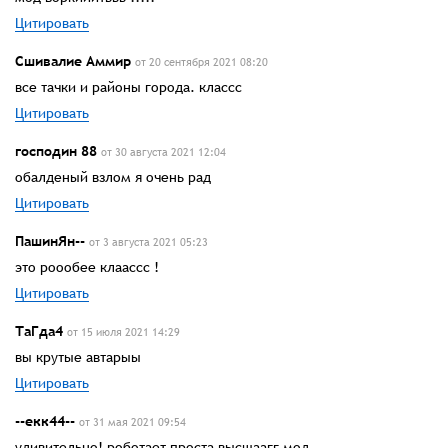
Цитировать
Сшивалие Аммир
от 20 сентября 2021 08:20
все тачки и районы города. классс
Цитировать
господин 88
от 30 августа 2021 12:04
обалденый взлом я очень рад
Цитировать
ПашинЯн--
от 3 августа 2021 05:23
это роообее клаассс !
Цитировать
ТаГда4
от 15 июля 2021 14:29
вы крутые автарыы
Цитировать
--екк44--
от 31 мая 2021 09:54
удивительно! роботает проста высшаагг мод