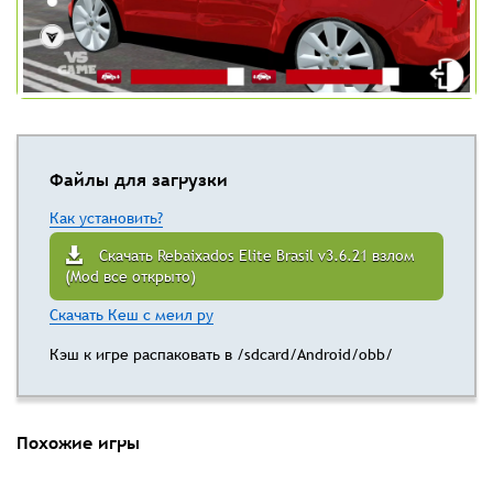
Файлы для загрузки
Как установить?
Скачать Rebaixados Elite Brasil v3.6.21 взлом
(Mod все открыто)
Скачать Кеш с меил ру
Кэш к игре распаковать в /sdcard/Android/obb/
Похожие игры