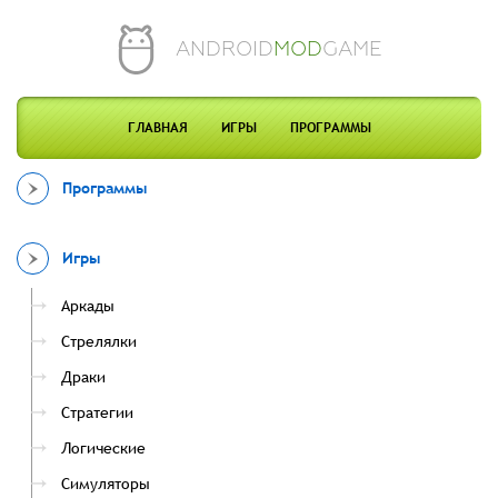
ANDROID
MOD
GAME
ГЛАВНАЯ
ИГРЫ
ПРОГРАММЫ
Программы
Игры
Аркады
Стрелялки
Драки
Стратегии
Логические
Симуляторы