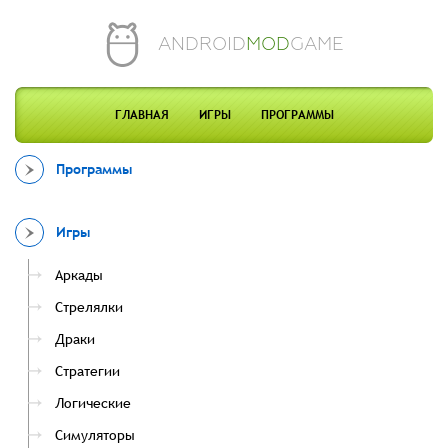
ANDROID
MOD
GAME
ГЛАВНАЯ
ИГРЫ
ПРОГРАММЫ
Программы
Игры
Аркады
Стрелялки
Драки
Стратегии
Логические
Симуляторы