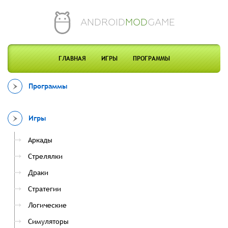
ANDROID
MOD
GAME
ГЛАВНАЯ
ИГРЫ
ПРОГРАММЫ
Программы
Игры
Аркады
Стрелялки
Драки
Стратегии
Логические
Симуляторы