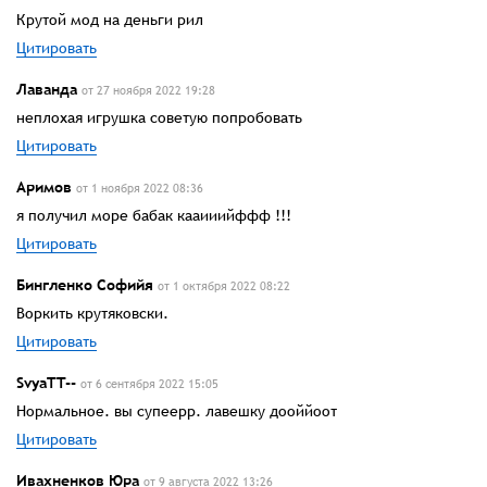
Крутой мод на деньги рил
Цитировать
Лаванда
от 27 ноября 2022 19:28
неплохая игрушка советую попробовать
Цитировать
Аримов
от 1 ноября 2022 08:36
я получил море бабак кааииийффф !!!
Цитировать
Бингленко Софийя
от 1 октября 2022 08:22
Воркить крутяковски.
Цитировать
SvyaTT--
от 6 сентября 2022 15:05
Нормальное. вы супеерр. лавешку дооййоот
Цитировать
Ивахненков Юра
от 9 августа 2022 13:26