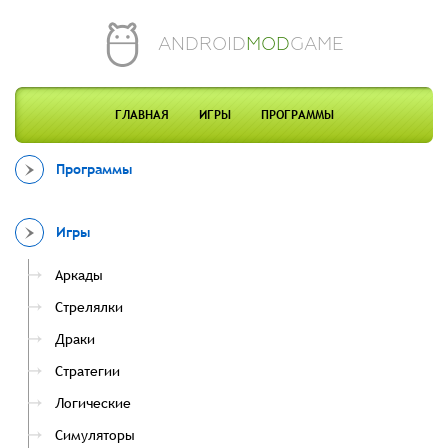
ANDROID
MOD
GAME
ГЛАВНАЯ
ИГРЫ
ПРОГРАММЫ
Программы
Игры
Аркады
Стрелялки
Драки
Стратегии
Логические
Симуляторы