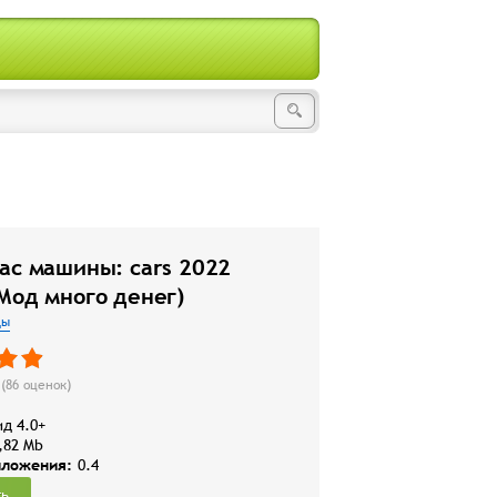
ас машины: cars 2022
Мод много денег)
ды
(
86
оценок)
д 4.0+
,82 Mb
иложения:
0.4
ть