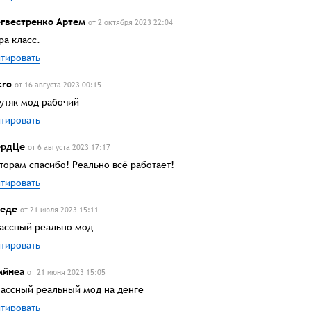
гвестренко Артем
от 2 октября 2023 22:04
ра класс.
тировать
tro
от 16 августа 2023 00:15
утяк мод рабочий
тировать
ердЦе
от 6 августа 2023 17:17
торам спасибо! Реально всё работает!
тировать
еде
от 21 июля 2023 15:11
ассный реально мод
тировать
мйнеа
от 21 июня 2023 15:05
ассный реальный мод на денге
тировать