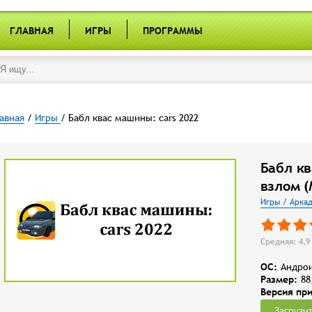
ГЛАВНАЯ
ИГРЫ
ПРОГРАММЫ
авная
/
Игры
/ Бабл квас машины: cars 2022
Бабл кв
взлом (
Игры / Арка
Средняя: 4,9 
OC:
Андрои
Размер:
88
Версия пр
Загрузи