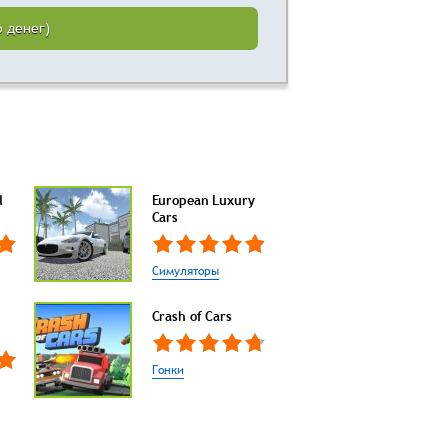
о денег)
l
European Luxury
Cars
Симуляторы
Crash of Cars
Гонки