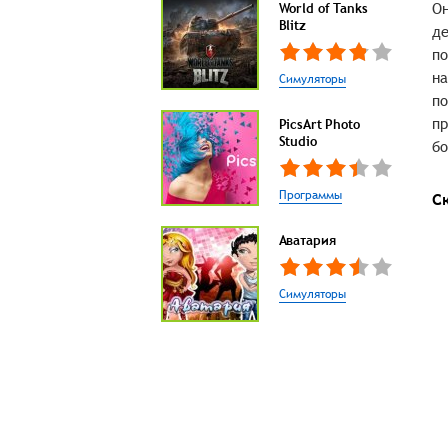
Он
World of Tanks
Blitz
де
по
на
Симуляторы
по
пр
PicsArt Photo
Studio
бо
Программы
С
Аватария
Симуляторы