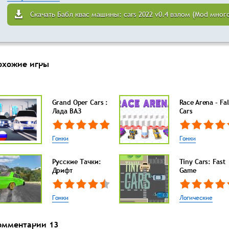
Скачать Бабл квас машины: cars 2022 v0.4 взлом (Mod мног
охожие игры
Grand Oper Cars :
Race Arena - Fal
Лада ВАЗ
Cars
Гонки
Гонки
Русские Тачки:
Tiny Cars: Fast
Дрифт
Game
Гонки
Логические
омментарии
13