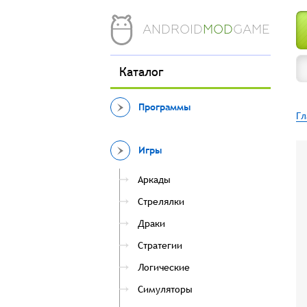
ANDROID
MOD
GAME
Каталог
Программы
Гл
Игры
Аркады
Стрелялки
Драки
Стратегии
Логические
Симуляторы