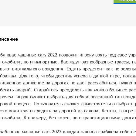
писание
бл квас машины: cars 2022 позволит игроку взять под свое уп
томобили, но и импортные. Вас ждут разнообразные трассы, н
выки виртуального вождения. Ездить предстоит как по зелены
йзажам. Для того, чтобы достичь успеха в данной игре, пона
ивленное движение на дорогах не даст расслабиться, нужно п
бегать аварий. Старайтесь преодолеть как можно большее рас
рочем, игрок сможет выбрать для себя агрессивный тип вожд
ровой процесс. Пользователь сможет самостоятельно выбрать 
сто водителя и следить за дорогой из салона. Кстати, в игре
томобили. К примеру, без колес, но с гравитационными двига
Бабл квас машины: cars 2022 каждая машина снабжена собст