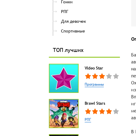
Гонки
РПГ
Для девочек
Спортивные
О
ТОП лучших
Ба
ав
Video Star
на
пе
Ож
Программы
из
Вп
Brawl Stars
иг
ме
ав
РПГ
В 