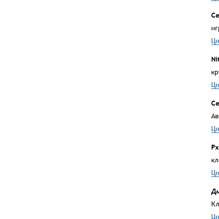
Се
иг
Ци
Ni
кр
Ци
С
Ав
Ци
Рх
кл
Ци
Д
Кл
Ци