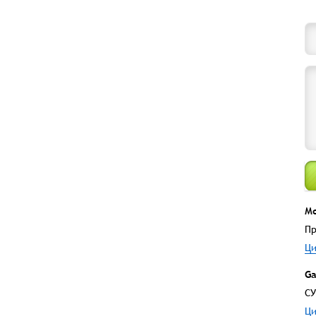
М
Пр
Ци
Ga
СУ
Ци