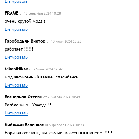
Цитировать
FRAME
от 13 сентября 2024 10:28
очень крутой мод!!!
Цитировать
Гарободьян Виктор
от 10 июля 2024 23:23
работает !!!!!!!
Цитировать
NikaniNikan
от 26 мая 2024 12:47
мод авфигенный вааще. спасибачки.
Цитировать
Богнорьов Степан
от 29 марта 2024 20:49
Разблочино, Уваауу !!!
Цитировать
Кийямми Валенкас
от 9 февраля 2024 10:33
Нормальооччиик, вы самые класснныыиииеее !!!!!