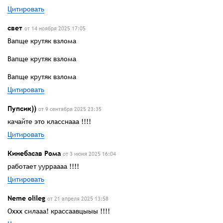
Цитировать
свет
от 14 ноября 2025 17:05
Вапще крутяк взлома
Вапще крутяк взлома
Вапще крутяк взлома
Цитировать
Пупсик))
от 9 сентября 2025 23:35
качайте это класснааа !!!!
Цитировать
Кинебасав Рома
от 3 июня 2025 16:04
работает уурраааа !!!!
Цитировать
Neme olileg
от 21 апреля 2025 13:58
Оххх силааа! крассаавцыыы !!!!