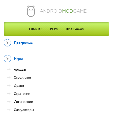
ANDROID
MOD
GAME
ГЛАВНАЯ
ИГРЫ
ПРОГРАММЫ
Программы
Игры
Аркады
Стрелялки
Драки
Стратегии
Логические
Симуляторы