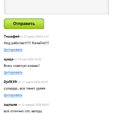
Отправить
Тимофей
от 23 июня 2026 01:31
Мод работает!!!! Качайте!!!
Цитировать
щаща
от 19 мая 2026 23:02
Всем советую клааас!
Цитировать
Djsf839i
от 17 марта 2026 02:07
суперрр, всё тянет уряяя
Цитировать
зщпшав
от 22 января 2026 00:07
всё отлично спс автору