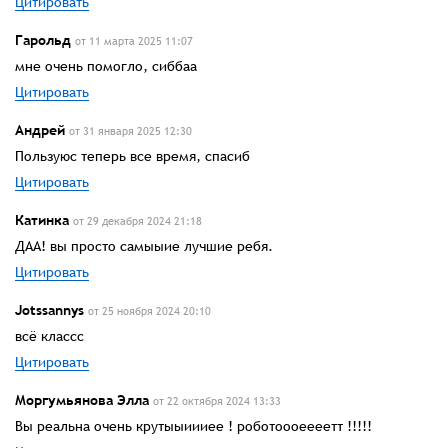
Цитировать
Гарольд
от 11 марта 2025 11:07
мне очень помогло, сиббаа
Цитировать
Андрей
от 31 января 2025 12:30
Пользуюс теперь все время, спасиб
Цитировать
Катинка
от 29 декабря 2024 21:18
ДАА! вы просто самыыие лучшие ребя.
Цитировать
Jotssannys
от 25 ноября 2024 20:10
всё классс
Цитировать
Моргумьянова Элла
от 22 октября 2024 13:33
Вы реальна очень крутыыиииее ! роботоооеееетт !!!!!