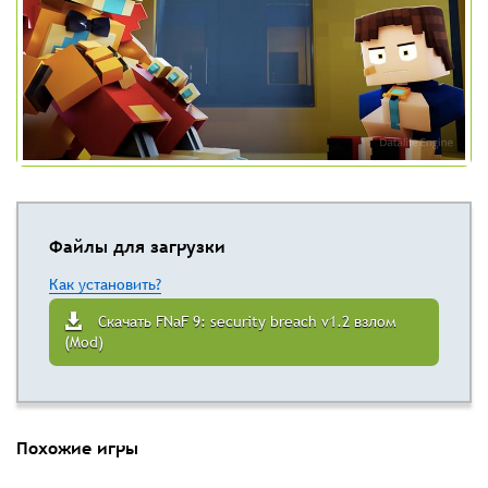
Файлы для загрузки
Как установить?
Скачать FNaF 9: security breach v1.2 взлом
(Mod)
Похожие игры