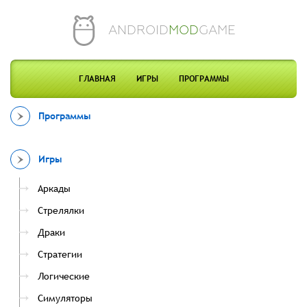
ANDROID
MOD
GAME
ГЛАВНАЯ
ИГРЫ
ПРОГРАММЫ
Программы
Игры
Аркады
Стрелялки
Драки
Стратегии
Логические
Симуляторы