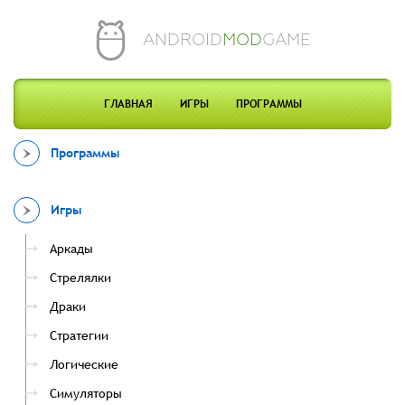
ANDROID
MOD
GAME
ГЛАВНАЯ
ИГРЫ
ПРОГРАММЫ
Программы
Игры
Аркады
Стрелялки
Драки
Стратегии
Логические
Симуляторы