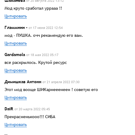
Шамаиева
от 20 августа 2022 13:12
Мод круто сработал уррааа !!
Цитировать
Глэммиии -
от 17 июня 2022 12:54
мод - ПУШКА. очч рекамендую его вам.
Цитировать
Gаrdamola
от 18 мая 2022 05:17
все раскрылось. Крутой ресурс
Цитировать
Димишкав Антонн
от 21 апреля 2022 07:30
Этот мод вооще ШИКарнееенеен ! советую его
Цитировать
DaiR
от 20 марта 2022 05:45
Прекрасненькооо!!! СИБА
Цитировать