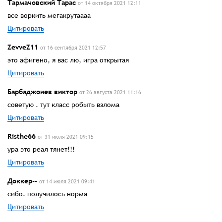
Тармачовский Тарас
от 14 октября 2021 12:11
все воркить мегакрутаааа
Цитировать
ZevveZ11
от 16 сентября 2021 12:57
это афигено, я вас лю, игра открытая
Цитировать
Барбаджоиев виктор
от 26 августа 2021 11:16
советую . тут класс робыть взлома
Цитировать
Risthe66
от 31 июля 2021 09:15
ура это реал тянет!!!
Цитировать
Доккер--
от 14 июля 2021 09:41
сибо. получилось норма
Цитировать