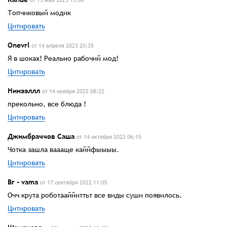
Топчиковый модик
Цитировать
Onevrl
от 14 апреля 2023 20:35
Я в шоках! Реально рабочий мод!
Цитировать
Нинээллл
от 14 ноября 2022 08:22
прекольно, все блюда !
Цитировать
Джимбраччов Саша
от 14 октября 2022 06:15
Чотка зашла ваааще каййфыыыы.
Цитировать
Br - vama
от 17 сентября 2022 11:05
Очч крута роботааййиттьт все виды суши появилось.
Цитировать