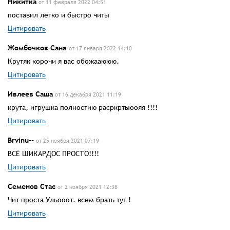
Никитка
от 11 февраля 2022 04:51
поставил легко и быстро читы
Цитировать
Жомбочков Саня
от 17 января 2022 14:10
Крутяк корочи я вас обожааююю.
Цитировать
Ивлеев Саша
от 16 декабря 2021 11:19
крута, игрушка полностию расркртыоояя !!!!
Цитировать
Brvinu--
от 25 ноября 2021 07:19
ВСЁ ШИКАРДОС ПРОСТО!!!!
Цитировать
Семенов Стас
от 2 ноября 2021 12:38
Чит проста Ульооот. всем брать тут !
Цитировать