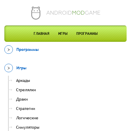
ANDROID
MOD
GAME
ГЛАВНАЯ
ИГРЫ
ПРОГРАММЫ
Программы
Игры
Аркады
Стрелялки
Драки
Стратегии
Логические
Симуляторы