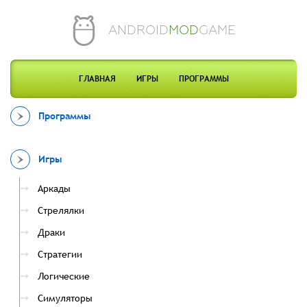
ANDROID
MOD
GAME
ГЛАВНАЯ
ИГРЫ
ПРОГРАММЫ
Программы
Игры
Аркады
Стрелялки
Драки
Стратегии
Логические
Симуляторы