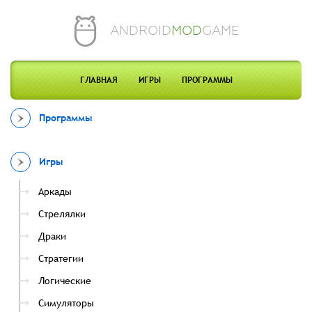
ANDROID
MOD
GAME
ГЛАВНАЯ
ИГРЫ
ПРОГРАММЫ
Программы
Игры
Аркады
Стрелялки
Драки
Стратегии
Логические
Симуляторы