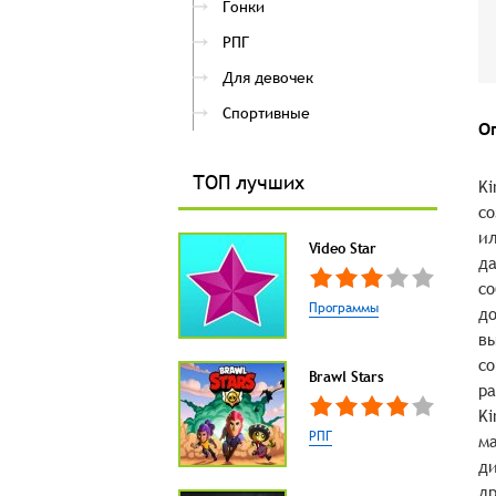
Гонки
РПГ
Для девочек
Спортивные
О
ТОП лучших
Ki
со
ил
Video Star
да
со
Программы
до
вы
со
Brawl Stars
ра
Ki
РПГ
ма
ди
др