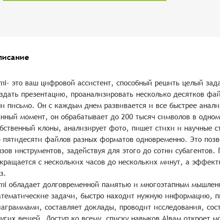
писание
mi- это ваш цифровой ассистент, способный решить целый зада
здать презентацию, проанализировать несколько десятков фай
и письмо. Он с каждым днем развивается и все быстрее анал
нный момент, он обрабатывает до 200 тысяч символов в одном
бственный клоны, анализирует фото, пишет стихи и научные с
 пятидесяти файлов разных форматов одновременно. Это позво
зов инструментов, задействуя для этого до сотни субагентов.
кращается с нескольких часов до нескольких минут, а эффект
з.
mi
обладает долговременной памятью и многоэтапным мышлени
тематические задачи, быстро находит нужную информацию, п
аграммами, составляет доклады, проводит исследования, сос
угих вещей. Доступ ко всему списку навыков AIвам откроет м