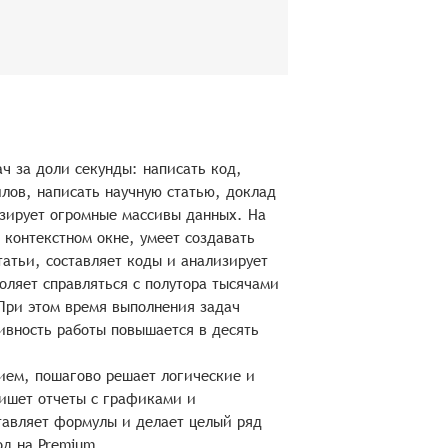
ч за доли секунды: написать код,
лов, написать научную статью, доклад
изирует огромные массивы данных. На
 контекстном окне, умеет создавать
татьи, составляет коды и анализирует
ляет справляться с полутора тысячами
 При этом время выполнения задач
ивность работы повышается в десять
ем, пошагово решает логические и
ишет отчеты с графиками и
тавляет формулы и делает целый ряд
од на Premium.