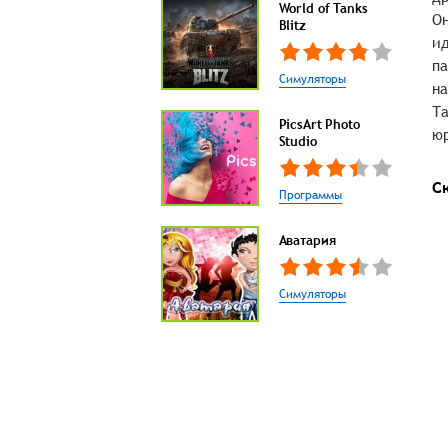
World of Tanks
Он
Blitz
ид
па
Симуляторы
на
Та
PicsArt Photo
юр
Studio
С
Программы
Аватария
Симуляторы