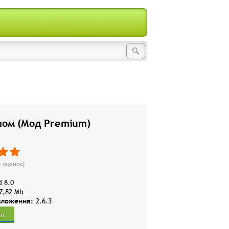
лом (Мод Premium)
6
оценок)
d 8.0
7,82 Mb
иложения:
2.6.3
ть