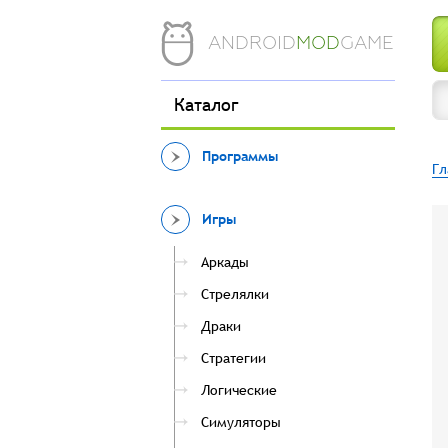
ANDROID
MOD
GAME
Каталог
Программы
Гл
Игры
Аркады
Стрелялки
Драки
Стратегии
Логические
Симуляторы