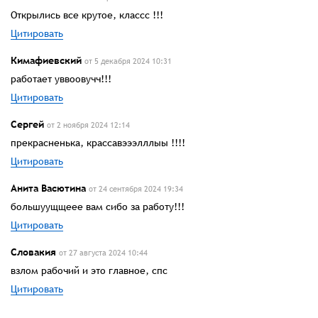
Открылись все крутое, классс !!!
Цитировать
Кимафиевский
от 5 декабря 2024 10:31
работает уввоовучч!!!
Цитировать
Сергей
от 2 ноября 2024 12:14
прекрасненька, крассавэээлллыы !!!!
Цитировать
Анита Васютина
от 24 сентября 2024 19:34
большуущщеее вам сибо за работу!!!
Цитировать
Словакия
от 27 августа 2024 10:44
взлом рабочий и это главное, спс
Цитировать