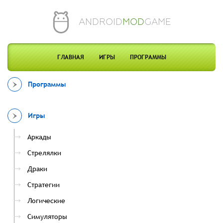
ANDROID
MOD
GAME
ГЛАВНАЯ
ИГРЫ
ПРОГРАММЫ
Программы
Игры
Аркады
Стрелялки
Драки
Стратегии
Логические
Симуляторы