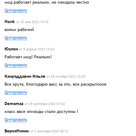
мод работает реально, не ожидала честно
Цитировать
Honk
от 10 мая 2023 15:42
взлом рабочий
Цитировать
Юалон
от 9 апреля 2023 15:53
Работает мод! Реально!
Цитировать
Канраддавин Ильля
от 28 октября 2022 10:02
Все крута, блогодарю васс за это, все раскрытооое
Цитировать
Demamaz
от 29 сентября 2022 07:02
класс ввсе эпизоды стали доступны !
Цитировать
ВернаНниис
от 2 сентября 2022 06:31