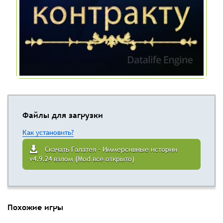
Файлы для загрузки
Как установить?
Скачать Галатея – Иммерсивные истории
v4.9.24 взлом (Mod все открыто)
Похожие игры