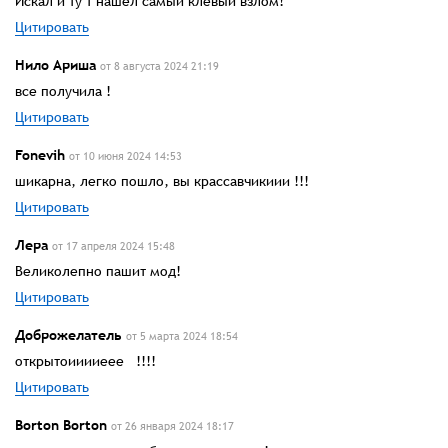
Искал и ту т нашел самый клевый взлом!
Цитировать
Нило Ариша
от 8 августа 2024 21:19
все получила !
Цитировать
Fonevih
от 10 июня 2024 14:53
шикарна, легко пошло, вы крассавчикиии !!!
Цитировать
Лера
от 17 апреля 2024 15:48
Великолепно пашит мод!
Цитировать
Доброжелатель
от 5 марта 2024 18:54
открытоииииеее !!!!
Цитировать
Borton Borton
от 26 января 2024 18:17