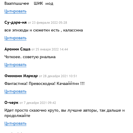
Вааппшшчее ШИК мод
Цитировать
Су-даре-ня
от 23 февраля 2022 05:28
все эпизоды и сюжетки есть , каласснна
Цитировать
Аронин Саша
от 25 января 2022 14:44
Чоткоее. советую риальна
Цитировать
Финноин Маркар
от 28 декабря 2021 10:51
Фантастика! Превосходна! Качааййтии !!!
Цитировать
О-черк
от 7 декабря 2021 09:42
Идет просто сказочно круто, вы лучшие авторы, так дальше и
продолжайте
Цитировать