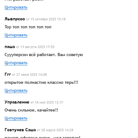
Цитировать
Яывпрсоо
от 15 октября 2025 15:18
Top топ топ топ топ топ
Цитировать
паша
от 13 августа 2025 17:55
Суууперски всë работает. Вам советую
Цитировать
Ггг
от 27 июня 2025 14:08
открытое полнастию классно терь!!!
Цитировать
Управление
от 16 мая 2025 12:31
Очень сильное, качайтее!!
Цитировать
Говтунев Саша
от 28 марта 2025 14:28
пашеть офигена очень, мод советую!