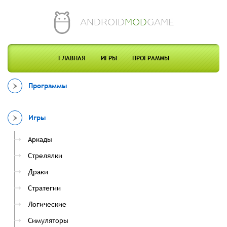
ANDROID
MOD
GAME
ГЛАВНАЯ
ИГРЫ
ПРОГРАММЫ
Программы
Игры
Аркады
Стрелялки
Драки
Стратегии
Логические
Симуляторы