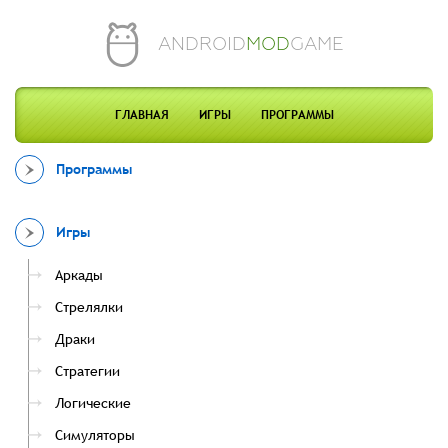
ANDROID
MOD
GAME
ГЛАВНАЯ
ИГРЫ
ПРОГРАММЫ
Программы
Игры
Аркады
Стрелялки
Драки
Стратегии
Логические
Симуляторы