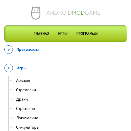
ANDROID
MOD
GAME
ГЛАВНАЯ
ИГРЫ
ПРОГРАММЫ
Программы
Игры
Аркады
Стрелялки
Драки
Стратегии
Логические
Симуляторы