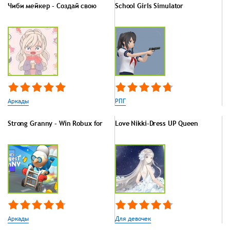
Чиби мейкер - Создай свою
School Girls Simulator
Аркады
РПГ
Strong Granny - Win Robux for
Love Nikki-Dress UP Queen
Аркады
Для девочек