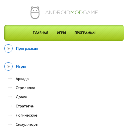
ANDROID
MOD
GAME
ГЛАВНАЯ
ИГРЫ
ПРОГРАММЫ
Программы
Игры
Аркады
Стрелялки
Драки
Стратегии
Логические
Симуляторы