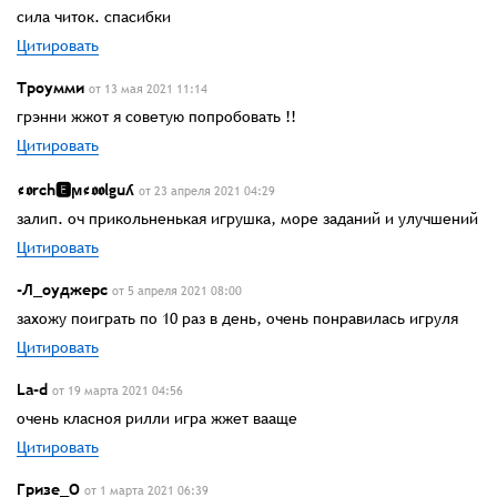
сила читок. спасибки
Цитировать
Троумми
от 13 мая 2021 11:14
грэнни жжот я советую попробовать !!
Цитировать
¢𝖔rch🅴ϻ¢𝖔𝖔lguʎ
от 23 апреля 2021 04:29
залип. оч прикольненькая игрушка, море заданий и улучшений
Цитировать
-Л_оуджерс
от 5 апреля 2021 08:00
захожу поиграть по 10 раз в день, очень понравилась игруля
Цитировать
La-d
от 19 марта 2021 04:56
очень класноя рилли игра жжет вааще
Цитировать
Гризе_О
от 1 марта 2021 06:39