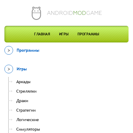
ANDROID
MOD
GAME
ГЛАВНАЯ
ИГРЫ
ПРОГРАММЫ
Программы
Игры
Аркады
Стрелялки
Драки
Стратегии
Логические
Симуляторы