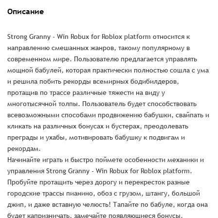
Описание
Strong Granny - Win Robux for Roblox platform относится к
направлению смешанных жанров, такому популярному в
современном мире. Пользователю предлагается управлять
мощной бабулей, которая практически полностью сошла с ума
и решила побить рекорды всемирных бодибилдеров,
протащив по трассе различные тяжести на виду у
многотысячной толпы. Пользователь будет способствовать
всевозможными способами продвижению бабушки, свайпать и
кликать на различных бонусах и бустерах, преодолевать
преграды и ухабы, мотивировать бабушку к подвигам и
рекордам.
Начинайте играть и быстро поймете особенности механики и
управления Strong Granny - Win Robux for Roblox platform.
Пробуйте протащить через дорогу и перекресток разные
городские трассы пианино, обоз с грузом, штангу, большой
джип, и даже вставную челюсть! Тапайте по бабуле, когда она
будет капризничать, замечайте появляющиеся бонусы,