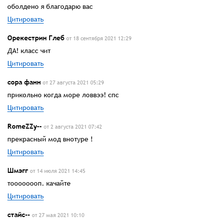
оболдено я благодарю вас
Цитировать
Орекестрин Глеб
от 18 сентября 2021 12:29
ДА! класс чит
Цитировать
сора фанн
от 27 августа 2021 05:29
прикольно когда море ловвээ! спс
Цитировать
RomeZZy--
от 2 августа 2021 07:42
прекрасный мод внотуре !
Цитировать
Шмэгг
от 14 июля 2021 14:45
тоооооооп. качайте
Цитировать
стайс--
от 27 мая 2021 10:10