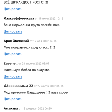
ВСЁ ШИКАРДОС ПРОСТО!!!!
Цитировать
Ижжээффиичкааа
от 19 июня 2022 10:12
Всьо нормальна крута пасиби вам.
Цитировать
Арон Звенский
от 19 мая 2022 14:18
Мне понравился мод класс. !!!!
Цитировать
Zaeenell
от 24 апреля 2022 05:09
максимум бобла на акаунте.
Цитировать
ДАкккиииммм 22
от 27 марта 2022 06:16
Мод крутоиий Ващщщеее !!! лавэ море
Цитировать
Аманава
от 15 февраля 2022 06:59