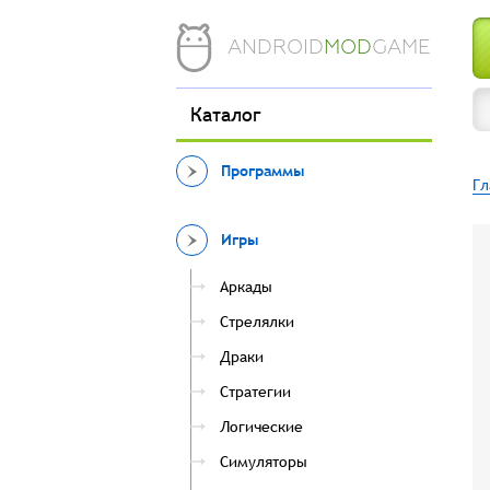
ANDROID
MOD
GAME
Каталог
Программы
Гл
Игры
Аркады
Стрелялки
Драки
Стратегии
Логические
Симуляторы