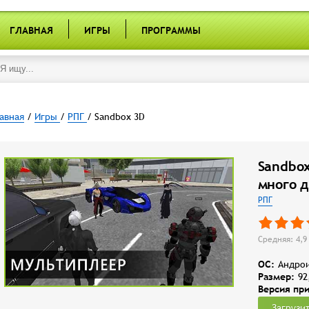
ГЛАВНАЯ
ИГРЫ
ПРОГРАММЫ
авная
/
Игры
/
РПГ
/ Sandbox 3D
Sandbo
много д
РПГ
Средняя: 4,9 
OC:
Андрои
Размер:
92
Версия пр
Загрузи