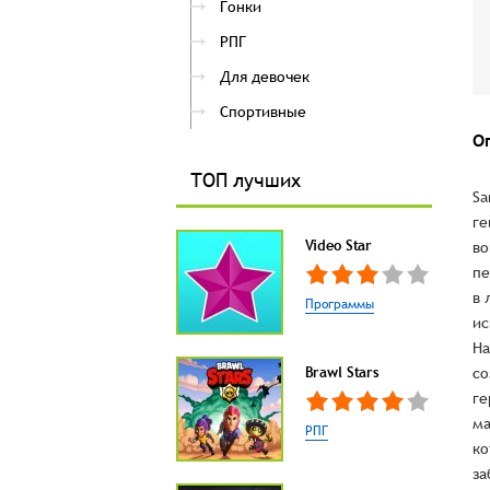
Гонки
РПГ
Для девочек
Спортивные
О
ТОП лучших
Sa
ге
Video Star
во
пе
в 
Программы
ис
На
Brawl Stars
со
ге
ма
РПГ
ко
за