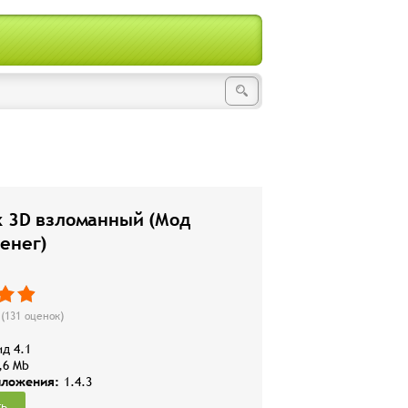
x 3D взломанный (Мод
енег)
(
131
оценок)
д 4.1
,6 Mb
иложения:
1.4.3
ть