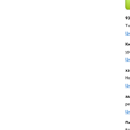
93
То
Ци
Ки
ур
Ци
хз
Но
Ци
аа
ре
Ци
Па