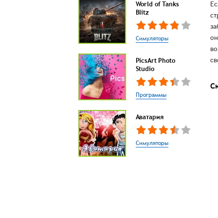
World of Tanks
Ес
Blitz
ст
за
он
Симуляторы
во
св
PicsArt Photo
Studio
С
Программы
Аватария
Симуляторы