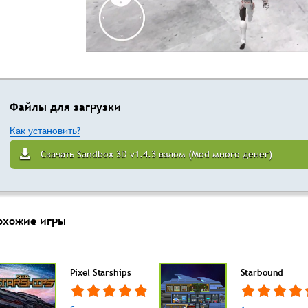
Файлы для загрузки
Как установить?
Скачать Sandbox 3D v1.4.3 взлом (Mod много денег)
охожие игры
Pixel Starships
Starbound