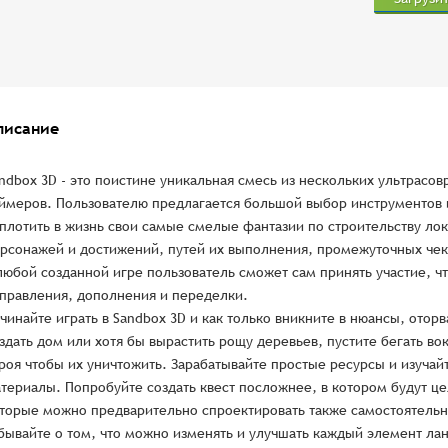
писание
ndbox 3D - это поистине уникальная смесь из нескольких ультрас
ймеров. Пользователю предлагается большой выбор инструментов 
плотить в жизнь свои самые смелые фантазии по строительству лок
рсонажей и достижений, путей их выполнения, промежуточных чек-
любой созданной игре пользователь сможет сам принять участие, ч
правления, дополнения и переделки.
чинайте играть в Sandbox 3D и как только вникните в нюансы, отор
здать дом или хотя бы вырастить рощу деревьев, пустите бегать во
роя чтобы их уничтожить. Зарабатывайте простые ресурсы и изуча
териалы. Попробуйте создать квест посложнее, в котором будут це
торые можно предварительно спроектировать также самостоятельно
бывайте о том, что можно изменять и улучшать каждый элемент лан