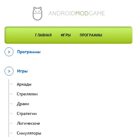
ANDROID
MOD
GAME
ГЛАВНАЯ
ИГРЫ
ПРОГРАММЫ
Программы
Игры
Аркады
Стрелялки
Драки
Стратегии
Логические
Симуляторы