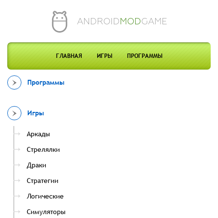
ANDROID
MOD
GAME
ГЛАВНАЯ
ИГРЫ
ПРОГРАММЫ
Программы
Игры
Аркады
Стрелялки
Драки
Стратегии
Логические
Симуляторы