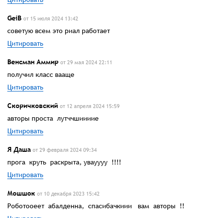
GeiB
от 15 июля 2024 13:42
советую всем это риал работает
Цитировать
Венсман Аммир
от 29 мая 2024 22:11
получил класс вааще
Цитировать
Скоричковский
от 12 апреля 2024 15:59
авторы проста лутччшиииие
Цитировать
Я Даша
от 29 февраля 2024 09:34
прога круть раскрыта, увауууу !!!!
Цитировать
Мошшок
от 10 декабря 2023 15:42
Роботооеет абалденна, спасибачкиии вам авторы !!