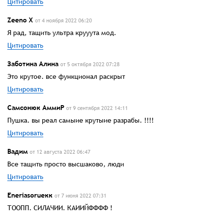
Цитировать
Zeeno Х
от 4 ноября 2022 06:20
Я рад, тащить ультра крууута мод.
Цитировать
Заботина Алина
от 5 октября 2022 07:28
Это крутое. все функционал раскрыт
Цитировать
Самсонюк АммиР
от 9 сентября 2022 14:11
Пушка. вы реал самыие крутыие разрабы. !!!!
Цитировать
Вадим
от 12 августа 2022 06:47
Все тащить просто высшаково, люди
Цитировать
Eneriasorueкк
от 7 июня 2022 07:31
ТООПП. СИЛАЧИИ. КАИИЙФФФФ !