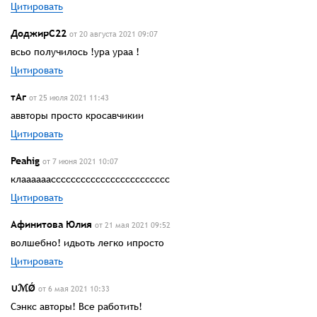
Цитировать
ДоджирС22
от 20 августа 2021 09:07
всьо получилось !ура ураа !
Цитировать
тАг
от 25 июля 2021 11:43
аввторы просто кросавчикии
Цитировать
Peahig
от 7 июня 2021 10:07
клаааааасссссссссссссссссссссссс
Цитировать
Афинитова Юлия
от 21 мая 2021 09:52
волшебно! идьоть легко ипросто
Цитировать
∪ℳǾ
от 6 мая 2021 10:33
Сэнкс авторы! Все работить!