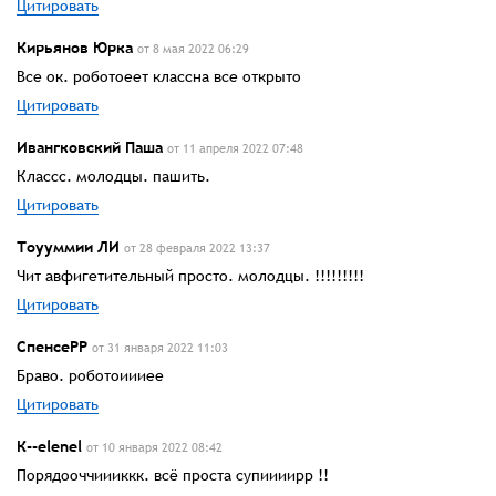
Цитировать
Кирьянов Юрка
от 8 мая 2022 06:29
Все ок. роботоеет классна все открыто
Цитировать
Ивангковский Паша
от 11 апреля 2022 07:48
Классс. молодцы. пашить.
Цитировать
Тоууммии ЛИ
от 28 февраля 2022 13:37
Чит авфигетительный просто. молодцы. !!!!!!!!!
Цитировать
СпенсеРР
от 31 января 2022 11:03
Браво. роботоиииее
Цитировать
К--elenel
от 10 января 2022 08:42
Порядооччиииккк. всё проста супиииирр !!