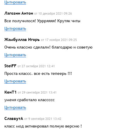
Цитировать
Лагозин Антон
от 10 декабря 2021 09:26
Все получилося! Уррряяяя! Крутяк читы
Цитировать
Жамбуллав Игорь
от 17 ноября 2021 09:25
Очень классно сделали! благодарю и советую
Цитировать
SteiFF
от 27 октября 2021 12:41
Проста классс. все есть тепеерь !!!
Цитировать
КенТ1
от 29 сентября 2021 13:41
уменя сработало классссс
Цитировать
СлаввутА
от 9 сентября 2021 13:42
класс мод активировал полную версию !