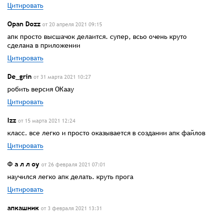
Цитировать
Opan Dozz
от 20 апреля 2021 09:15
апк просто высшачок делаится. супер, всьо очень круто
сделана в приложении
Цитировать
De_grin
от 31 марта 2021 10:27
робить версия ОКаау
Цитировать
Izz
от 15 марта 2021 12:24
класс. все легко и просто оказывается в создании апк файлов
Цитировать
Ф а л л оу
от 26 февраля 2021 07:01
научился легко апк делать. круть прога
Цитировать
апкашник
от 3 февраля 2021 13:31