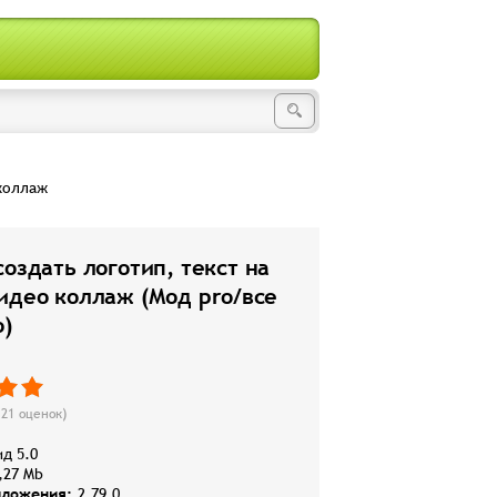
 коллаж
создать логотип, текст на
идео коллаж (Мод pro/все
о)
121
оценок)
д 5.0
,27 Mb
иложения:
2.79.0