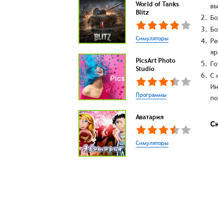
World of Tanks
вы
Blitz
Бо
Бо
Симуляторы
Ре
яр
PicsArt Photo
Го
Studio
С 
Ин
Программы
по
Аватария
С
Симуляторы