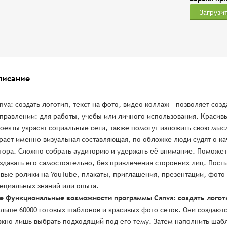
Загрузи
писание
nva: создать логотип, текст на фото, видео коллаж - позволяет соз
правлении: для работы, учебы или личного использования. Красив
оекты украсят социальные сети, также помогут изложить свою мыс
рает именно визуальная составляющая, по обложке люди судят о ка
тора. Сложно собрать аудиторию и удержать её внимание. Поможет
здавать его самостоятельно, без привлечения сторонних лиц. Посты 
вые ролики на YouTube, плакаты, приглашения, презентации, фото 
ециальных знаний или опыта.
е функциональные возможности программы Canva: создать логоти
льше 60000 готовых шаблонов и красивых фото сеток. Они создаю
жно лишь выбрать подходящий под его тему. Затем наполнить шабл