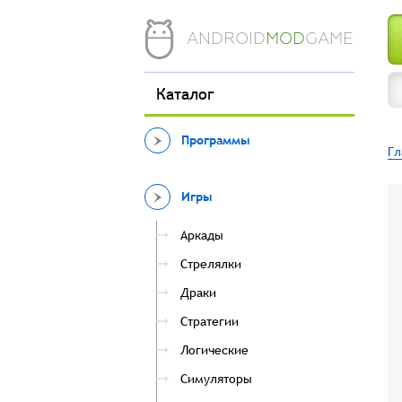
ANDROID
MOD
GAME
Каталог
Программы
Гл
Игры
Аркады
Стрелялки
Драки
Стратегии
Логические
Симуляторы