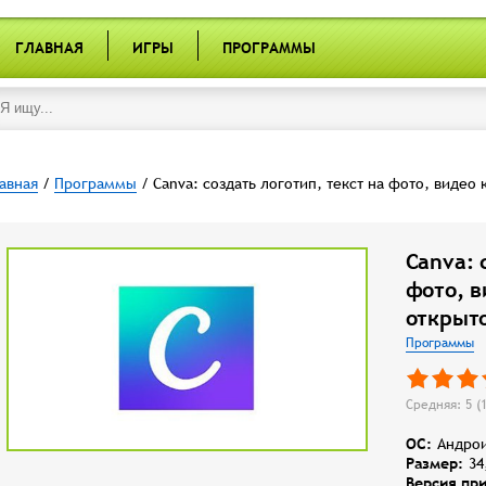
ГЛАВНАЯ
ИГРЫ
ПРОГРАММЫ
авная
/
Программы
/ Canva: создать логотип, текст на фото, видео
Canva: 
фото, в
открыт
Программы
Средняя: 5 (
OC:
Андрои
Размер:
34
Версия пр