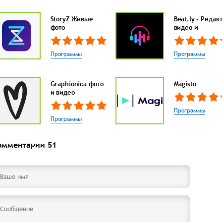
StoryZ Живые
Beat.ly - Редак
фото
видео и
Программы
Программы
Graphionica фото
Magisto
и видео
Программы
Программы
омментарии
51