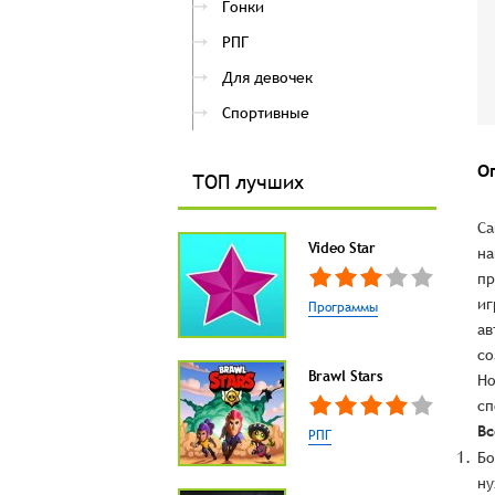
Гонки
РПГ
Для девочек
Спортивные
О
ТОП лучших
Ca
Video Star
на
пр
иг
Программы
ав
со
Brawl Stars
Но
сп
Вс
РПГ
Бо
ну