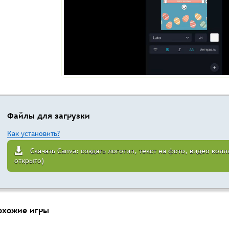
Файлы для загрузки
Как установить?
Скачать Canva: создать логотип, текст на фото, видео колл
открыто)
охожие игры