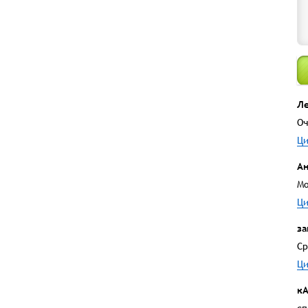
Ле
Оч
Ци
А
Мо
Ци
за
Ср
Ци
к
сп