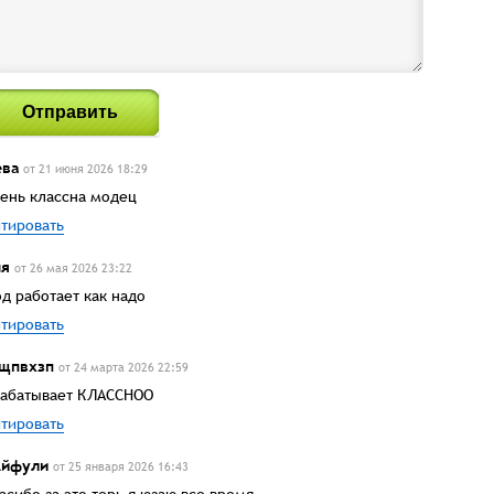
Отправить
ва
от 21 июня 2026 18:29
ень классна модец
тировать
ня
от 26 мая 2026 23:22
д работает как надо
тировать
щпвхзп
от 24 марта 2026 22:59
абатывает КЛАССНОО
тировать
Айфули
от 25 января 2026 16:43
асибо за это терь я юзаю все время