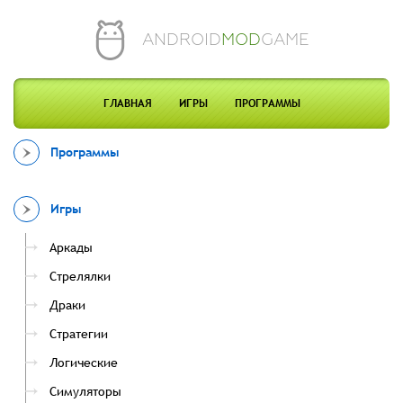
ANDROID
MOD
GAME
ГЛАВНАЯ
ИГРЫ
ПРОГРАММЫ
Программы
Игры
Аркады
Стрелялки
Драки
Стратегии
Логические
Симуляторы