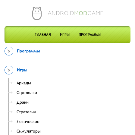
ANDROID
MOD
GAME
ГЛАВНАЯ
ИГРЫ
ПРОГРАММЫ
Программы
Игры
Аркады
Стрелялки
Драки
Стратегии
Логические
Симуляторы