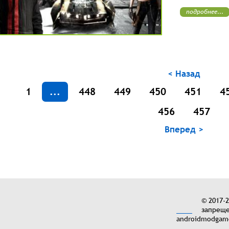
подробнее...
< Назад
1
...
448
449
450
451
4
456
457
Вперед >
© 2017-
запреще
androidmodgame