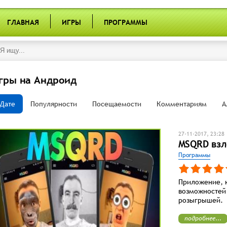
ГЛАВНАЯ
ИГРЫ
ПРОГРАММЫ
гры на Андроид
Дате
Популярности
Посещаемости
Комментариям
А
27-11-2017, 23:28
MSQRD взл
Программы
Приложение, к
возможностей
розыгрышей.
подробнее...