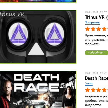
15-11-2017, 22:57
Trinus VR (
Программы
Приложение, 
виртуальными
формате.
подробнее...
15-11-2017, 22:42
Death Rac
Гонки
Азартное и ри
требовательны
лидерство.