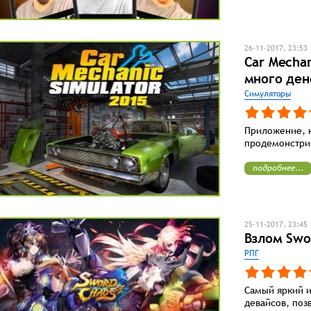
26-11-2017, 23:53
Car Mechan
много ден
Симуляторы
Приложение, к
продемонстри
подробнее...
25-11-2017, 23:45
Взлом Swor
РПГ
Самый яркий 
девайсов, поз