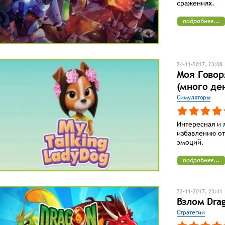
сражениях.
подробнее...
24-11-2017, 23:08
Моя Говор
(много де
Симуляторы
Интересная и 
избавлению от
эмоций.
подробнее...
23-11-2017, 23:41
Взлом Dra
Стратегии