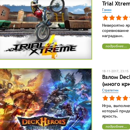
Trial Xtre
Гонки
Невероятно яр
соревнование
наградами.
подробнее...
18-11-2017, 23:15
Взлом Dec
(много кр
Стратегии
Игра, выполне
который прид
яркость.
подробнее...