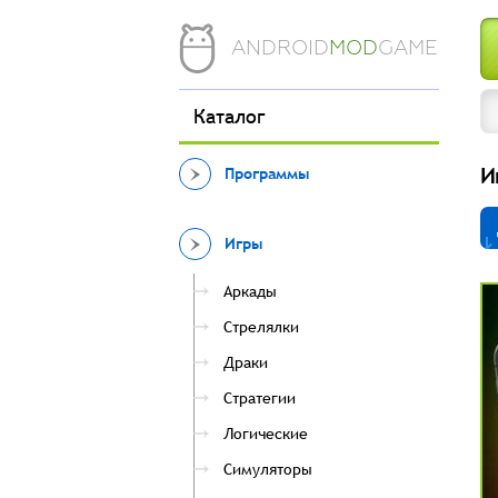
ANDROID
MOD
GAME
Каталог
И
Программы
Игры
Аркады
Стрелялки
Драки
Стратегии
Логические
Симуляторы