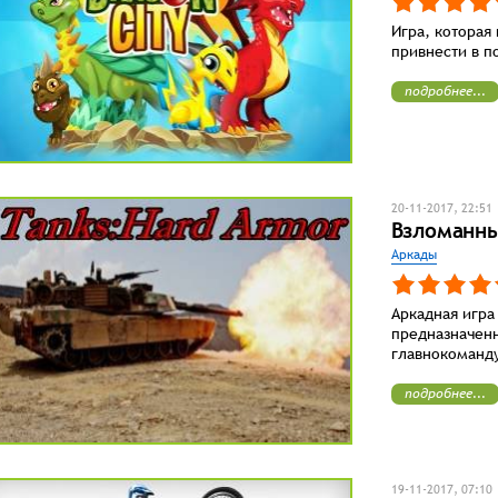
Игра, которая
привнести в п
подробнее...
20-11-2017, 22:51
Взломанны
Аркады
Аркадная игра
предназначен
главнокоманд
подробнее...
19-11-2017, 07:10