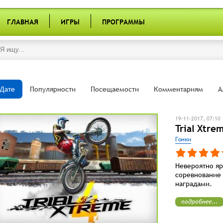
ГЛАВНАЯ
ИГРЫ
ПРОГРАММЫ
Дате
Популярности
Посещаемости
Комментариям
А
19-11-2017, 07:10
Trial Xtre
Гонки
Невероятно яр
соревнование
наградами.
подробнее...