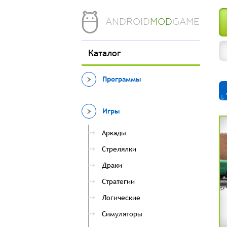
ANDROID
MOD
GAME
Каталог
Программы
Игры
Аркады
Стрелялки
Драки
Стратегии
Логические
Симуляторы