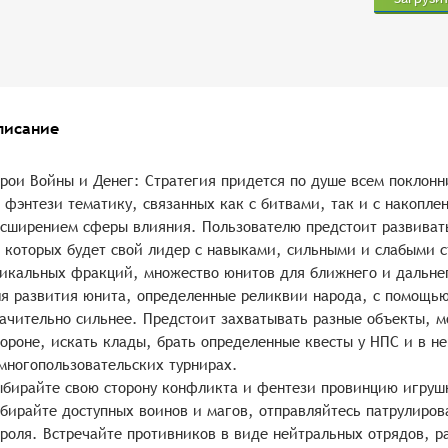
писание
рои Войны и Денег: Стратегия придется по душе всем поклон
 фэнтези тематику, связанных как с битвами, так и с накопле
сширением сферы влияния. Пользователю предстоит развивать
 которых будет свой лидер с навыками, сильными и слабыми 
икальных фракций, множество юнитов для ближнего и дальнег
я развития юнита, определенные реликвии народа, с помощью 
ачительно сильнее. Предстоит захватывать разные объекты, м
ороне, искать клады, брать определенные квесты у НПС и в н
многопользовательских турнирах.
бирайте свою сторону конфликта и фентези провинцию игрушк
бирайте доступных воинов и магов, отправляйтесь патрулиров
роля. Встречайте противников в виде нейтральных отрядов, р