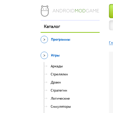
ANDROID
MOD
GAME
Каталог
Программы
Гл
Игры
Аркады
Стрелялки
Драки
Стратегии
Логические
Симуляторы