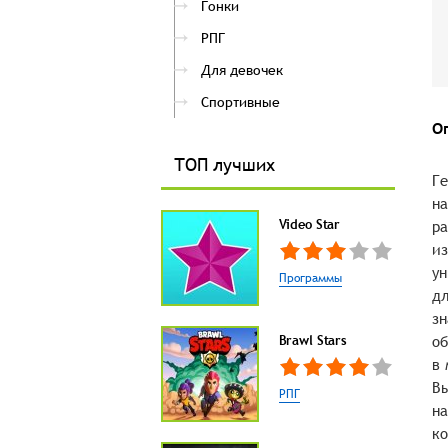
Гонки
РПГ
Для девочек
Спортивные
О
ТОП лучших
Ге
на
Video Star
ра
из
ун
Программы
дл
зн
Brawl Stars
об
в 
Вы
РПГ
на
ко