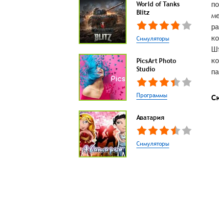
по
World of Tanks
Blitz
ме
ра
ко
Симуляторы
Шт
ко
PicsArt Photo
Studio
па
Программы
С
Аватария
Симуляторы