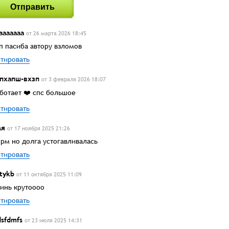
Отправить
ааааааа
от 26 марта 2026 18:45
п пасиба автору взломов
тировать
пхапш-вхзп
от 3 февраля 2026 18:07
ботает ❤️ спс большое
тировать
мя
от 17 ноября 2025 21:26
рм но долга устогавливалась
тировать
tykb
от 11 октября 2025 11:09
инь крутоооо
тировать
sfdmfs
от 23 июля 2025 14:31