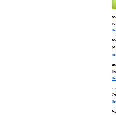
аа
то
Ци
вэ
ра
Ци
и
Но
Ци
cn
Оч
Ци
Md