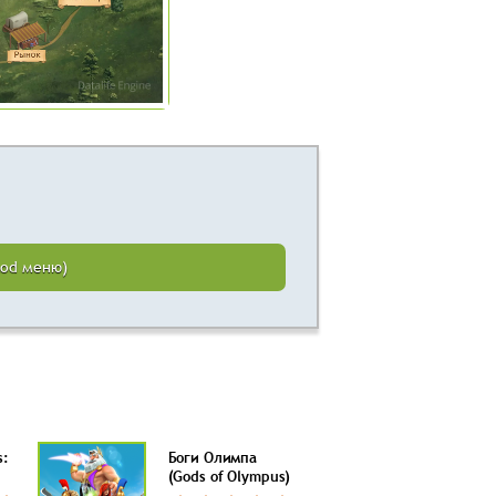
Mod меню)
s:
Боги Олимпа
(Gods of Olympus)