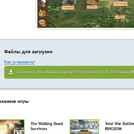
Файлы для загрузки
Как установить?
Скачать Герои Войны и Денег: Стратегия v 1.0.755 взлом (
охожие игры
The Walking Dead:
Total War Battle
Survivors
KINGDOM