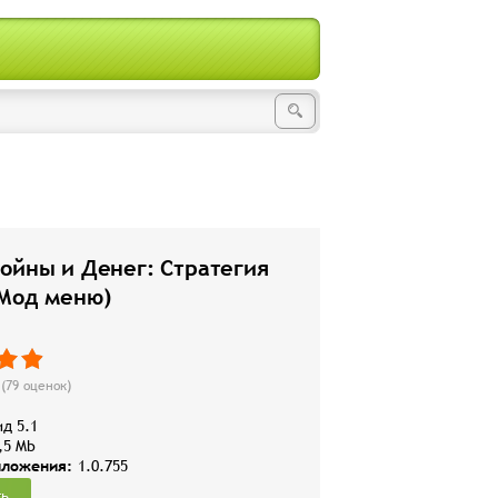
ойны и Денег: Стратегия
(Мод меню)
(
79
оценок)
д 5.1
,5 Mb
иложения:
1.0.755
ть