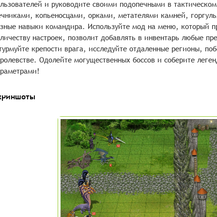
льзователей и руководите своими подопечными в тактическом
чниками, копьеносцами, орками, метателями камней, горгул
зные навыки командира. Используйте мод на меню, который п
личеству настроек, позволит добавлять в инвентарь любые пр
урмуйте крепости врага, исследуйте отдаленные регионы, по
ролевстве. Одолейте могущественных боссов и соберите леге
раметрами!
криншоты