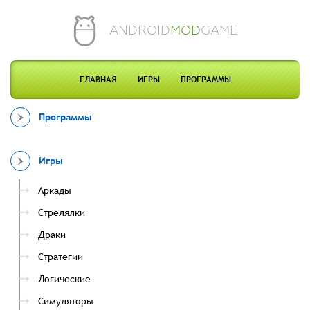
ANDROID
MOD
GAME
ГЛАВНАЯ
ИГРЫ
ПРОГРАММЫ
Программы
Игры
Аркады
Стрелялки
Драки
Стратегии
Логические
Симуляторы