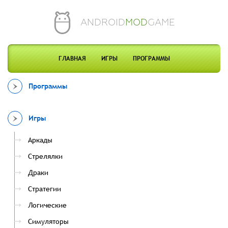
ANDROID
MOD
GAME
ГЛАВНАЯ
ИГРЫ
ПРОГРАММЫ
Программы
Игры
Аркады
Стрелялки
Драки
Стратегии
Логические
Симуляторы