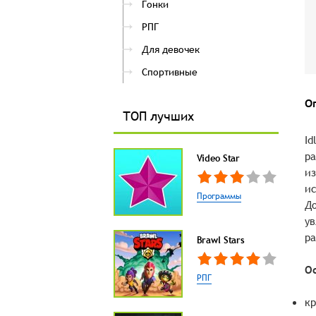
Гонки
РПГ
Для девочек
Спортивные
О
ТОП лучших
Id
ра
Video Star
из
ис
Программы
До
ув
ра
Brawl Stars
О
РПГ
кр