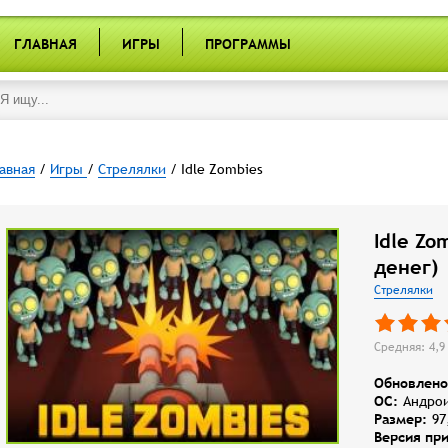
ГЛАВНАЯ
ИГРЫ
ПРОГРАММЫ
авная
/
Игры
/
Стрелялки
/ Idle Zombies
Idle Zo
денег)
Стрелялки
Средняя: 4,9 
Обновлено
OC:
Андрои
Размер:
97
Версия пр