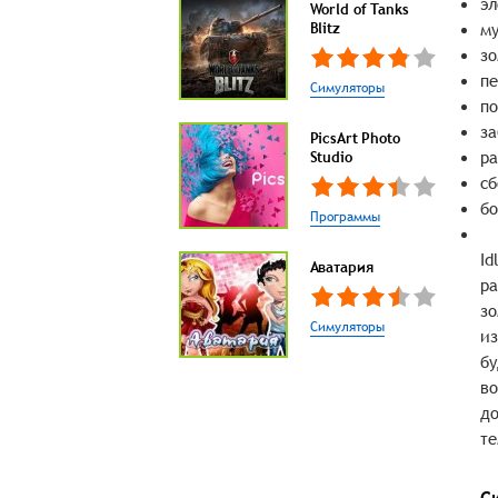
эл
World of Tanks
Blitz
му
зо
пе
Симуляторы
по
за
PicsArt Photo
ра
Studio
сб
бо
Программы
Id
Аватария
ра
зо
Симуляторы
из
бу
во
до
те
С