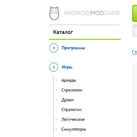
ANDROID
MOD
GAME
Каталог
Программы
Гл
Игры
Аркады
Стрелялки
Драки
Стратегии
Логические
Симуляторы