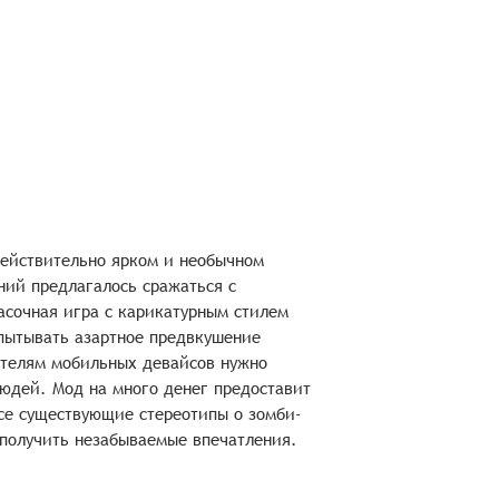
 действительно ярком и необычном
ний предлагалось сражаться с
асочная игра с карикатурным стилем
пытывать азартное предвкушение
ателям мобильных девайсов нужно
юдей. Мод на много денег предоставит
се существующие стереотипы о зомби-
 получить незабываемые впечатления.