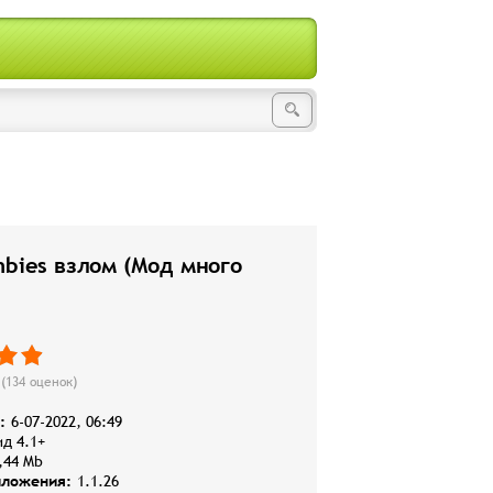
mbies взлом (Мод много
(
134
оценок)
:
6-07-2022, 06:49
д 4.1+
,44 Mb
иложения:
1.1.26