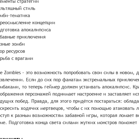
ементы стратегии
льтяшный стиль
мби-тематика
реосмысление концепции
дготовка апокалипсиса
бавные приключения
зные зомби
ор ресурсов
рьба с врагами
le Zombies – это возможность попробовать свои силы в новом,
звлечении. Если до сих пор фанатам экстремальных приключе
мбаками, то теперь геймер должен устаивать апокалипсис. Кр
ображения персонажей поднимает настроение и заставляет ис
дущих побед. Правда, для этого придётся постараться: облад
скресить ходячих мертвецов, чтобы с их помощью атаковать л
ступ к разным возможностям забавной игры, которая ломает в
ме. Подготовка конца света силами жутких монстров поможет
криншоты