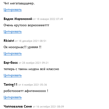
Чит мегатаащщеер.
Цитировать
Вадик Маронский
от 18 января 2022 07:49
Очень крутооо воркооеееттт
Цитировать
Rkiaivi
от 18 декабря 2021 08:51
Ох нооормас!! уряяяя !!
Цитировать
Бар-босс
от 28 ноября 2021 09:21
теперь с таким модом всё классно
Цитировать
Taning11
от 4 ноября 2021 05:36
роботоооетт афигенноооо !
Цитировать
Чапповалов Сеня
от 16 октября 2021 08:09