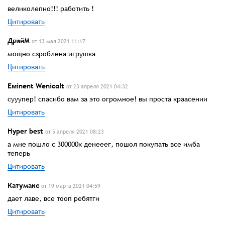
великолепно!!! работить !
Цитировать
ДрайМ
от 13 мая 2021 11:17
мощно сзроблена игрушка
Цитировать
Eᴍinent Wenicαlt
от 23 апреля 2021 04:32
сууупер! спасибо вам за это огромное! вы проста краасении
Цитировать
Hyper best
от 5 апреля 2021 08:23
а мне пошло с 300000к денееег, пошол покупать все имба
теперь
Цитировать
Катумакс
от 19 марта 2021 04:59
дает лаве, все тооп ребятги
Цитировать