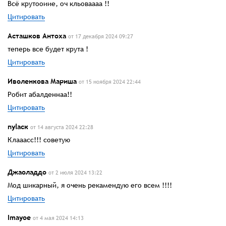
Всё крутооиие, оч кльоваааа !!
Цитировать
Асташков Антоха
от 17 декабря 2024 09:27
теперь все будет крута !
Цитировать
Иволенкова Мариша
от 15 ноября 2024 22:44
Робит абалденнаа!!
Цитировать
nylаск
от 14 августа 2024 22:28
Клааасс!!! советую
Цитировать
Джаоладдо
от 2 июля 2024 13:22
Мод шикарный, я очень рекамендую его всем !!!!
Цитировать
Imayoe
от 4 мая 2024 14:13