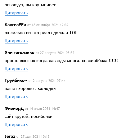
оввооууч, вы крутыииеее
Цитировать
КалгиаРРи
от 18 сентября 2021 12:32
ох сильно вы это риал сделали ТОП
Цитировать
Яни гоголакко
от 27 августа 2021 05:32
просто высшак когда лаванды многа. спасииббааа !!!!!!
Цитировать
Груйбикс--
от 2 августа 2021 07:44
пашет хорошо . молодцы
Цитировать
ФиенорД
от 14 июля 2021 14:47
сайт крутой. посибочки
Цитировать
teraz
от 27 мая 2021 10:13