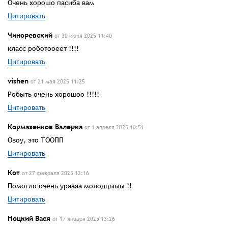
Очень хорошо пасиба вам
Цитировать
Чиноревский
от 30 июня 2025 11:40
класс роботооеет !!!!
Цитировать
vishen
от 21 мая 2025 11:25
Робыть очень хорошоо !!!!!
Цитировать
Кормазенков Валерка
от 1 апреля 2025 10:51
Овоу, это ТООПП
Цитировать
Кот
от 27 февраля 2025 12:16
Помогло очень ураааа молодцыыы !!
Цитировать
Ноцкий Вася
от 17 января 2025 13:26