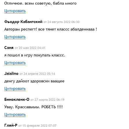
Отличное. всем советую, бабла много
Цитировать
Фьодор Кабангский
от 24 августа 2022 06:30
Авторам респегт! все тянет классс абалденнааа !
Цитировать
Саня
от 20 мая 2022 04:41
я пошол в игру покупать классс.
Цитировать
Jaialino
от 24 апреля 2022 05:14
денгу дайоот здоровски ваащее
Цитировать
Бинокленк-О
от 27 марта 2022 06:19
Увау. Крассавыыы. РОБЕТЬ !!!!
Цитировать
Гляй-Р
от 15 февраля 2022 07:07