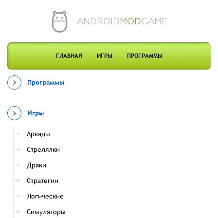
ANDROID
MOD
GAME
ГЛАВНАЯ
ИГРЫ
ПРОГРАММЫ
Программы
Игры
Аркады
Стрелялки
Драки
Стратегии
Логические
Симуляторы